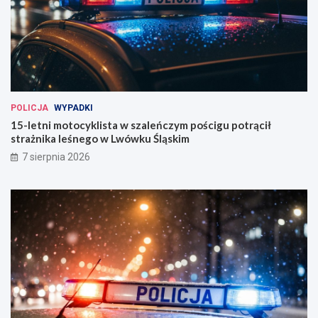
POLICJA
WYPADKI
15-letni motocyklista w szaleńczym pościgu potrącił
strażnika leśnego w Lwówku Śląskim
7 sierpnia 2026