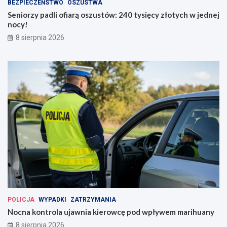
BEZPIECZEŃSTWO
OSZUSTWA
Seniorzy padli ofiarą oszustów: 240 tysięcy złotych w jednej
nocy!
8 sierpnia 2026
POLICJA
WYPADKI
ZATRZYMANIA
Nocna kontrola ujawnia kierowcę pod wpływem marihuany
8 sierpnia 2026