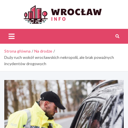
Skip
to
content
Wroc
Inf
Strona główna
Na drodze
Duży ruch wokół wrocławskich nekropolii, ale brak poważnych
incydentów drogowych