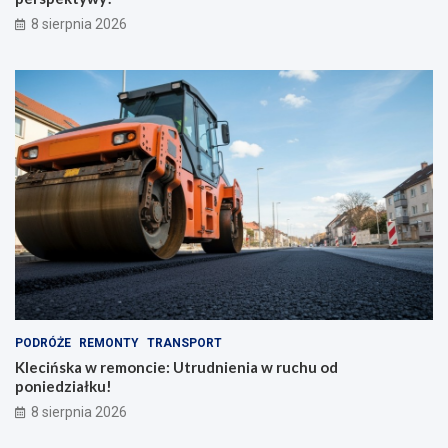
a
p
8 sierpnia 2026
d
e
z
r
i
s
o
p
n
e
y
k
m
t
p
y
l
w
e
y
c
!
a
k
i
e
m
PODRÓŻE
REMONTY
TRANSPORT
Klecińska w remoncie: Utrudnienia w ruchu od
poniedziałku!
8 sierpnia 2026