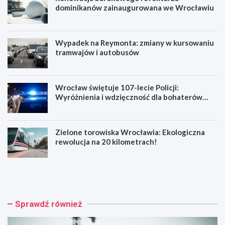
dominikanów zainaugurowana we Wrocławiu
Wypadek na Reymonta: zmiany w kursowaniu
tramwajów i autobusów
Wrocław świętuje 107-lecie Policji:
Wyróżnienia i wdzięczność dla bohaterów
codzienności
Zielone torowiska Wrocławia: Ekologiczna
rewolucja na 20 kilometrach!
R
W
e
y
n
p
o
a
w
d
Sprawdź również
a
e
c
k
j
n