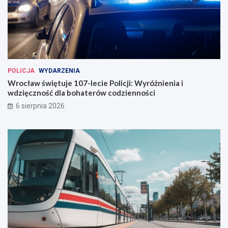
e
W
r
o
c
ł
a
POLICJA
WYDARZENIA
w
Wrocław świętuje 107-lecie Policji: Wyróżnienia i
i
wdzięczność dla bohaterów codzienności
u
6 sierpnia 2026