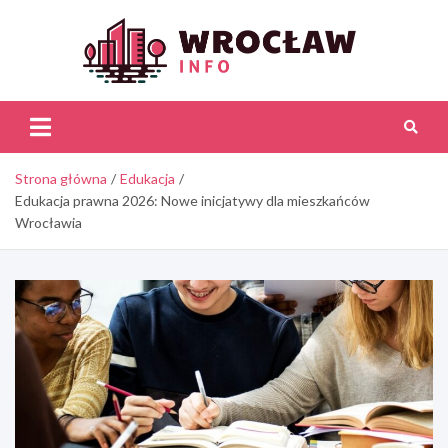
Skip
to
content
Wroc
Inf
Strona główna
Edukacja
Edukacja prawna 2026: Nowe inicjatywy dla mieszkańców
Wrocławia