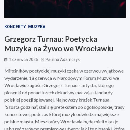
KONCERTY
MUZYKA
Grzegorz Turnau: Poetycka
Muzyka na Żywo we Wrocławiu
1 czerwca 2026
Paulina Adamczyk
Miłośników poetyckiej muzyki czeka w czerwcu wyjątkowe
wydarzenie. 18 czerwca w Narodowym Forum Muzyki we
Wrocławiu zagości Grzegorz Turnau – artysta, którego
piosenki od ponad trzech dekad wyznaczają standardy
polskiej poezji śpiewanej. Najnowszy krążek Turnaua,
“Szósta godzina”, stał się pretekstem do ogólnopolskiej trasy
koncertowej, podczas której muzyk odwiedza największe
polskie miasta. Mieszkańcy Wrocławia będą mieli okazję
usłyszeć zarówno premierowe utwory, jak i te piosenki, które