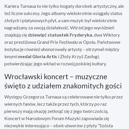
Kariera Turnaua to nie tylko bogaty dorobek artystyczny, ale
też liczne sukcesy. Jego albumy wielokrotnie osiągały status
złotych i platynowych płyt, a sam muzyk był wielokrotnie
nagradzany za swoją działalność. Wśród jego wyróżnień
znajdują się
dziewięć statuetek Fryderyka
, dwa Wiktory
oraz prestiżowa Grand Prix Festiwalu w Opolu. Państwowe
instytucje również uhonorowały artystę – otrzymał między
innymi
medal Gloria Artis
i Złoty Krzyż Zasługi,
potwierdzając jego wkład w rozwój polskiej kultury.
Wrocławski koncert – muzyczne
święto z udziałem znakomitych gości
Występy Grzegorza Turnaua są celebrowane nie tylko przez
wiernych fanów, lecz także przez tych, którzy po raz
pierwszy mają okazję zetknąć się z jego twórczością.
Koncert w Narodowym Forum Muzyki zapowiada się
niezwykle interesująco – obok utworów z płyty “Szósta