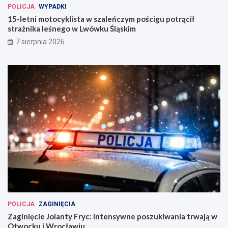
POLICJA
WYPADKI
15-letni motocyklista w szaleńczym pościgu potrącił
strażnika leśnego w Lwówku Śląskim
7 sierpnia 2026
POLICJA
ZAGINIĘCIA
Zaginięcie Jolanty Fryc: Intensywne poszukiwania trwają w
Otwocku i Wrocławiu