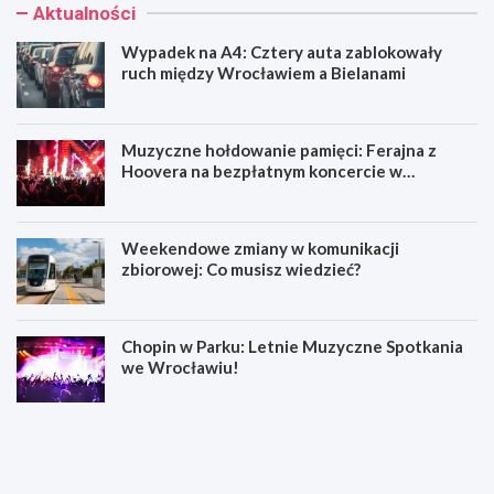
Aktualności
Wypadek na A4: Cztery auta zablokowały
ruch między Wrocławiem a Bielanami
Muzyczne hołdowanie pamięci: Ferajna z
Hoovera na bezpłatnym koncercie w
Wrocławiu
Weekendowe zmiany w komunikacji
zbiorowej: Co musisz wiedzieć?
Chopin w Parku: Letnie Muzyczne Spotkania
we Wrocławiu!
W
M
y
u
p
z
a
y
d
c