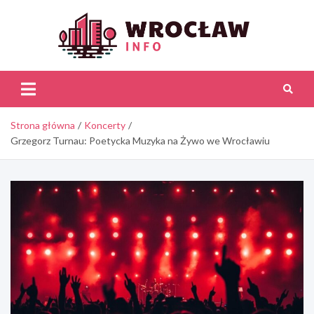
Skip
to
content
Wroc
Inf
Strona główna
Koncerty
Grzegorz Turnau: Poetycka Muzyka na Żywo we Wrocławiu