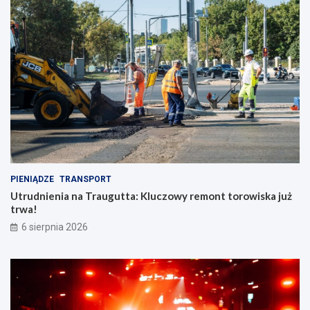
PIENIĄDZE
TRANSPORT
Utrudnienia na Traugutta: Kluczowy remont torowiska już
trwa!
6 sierpnia 2026