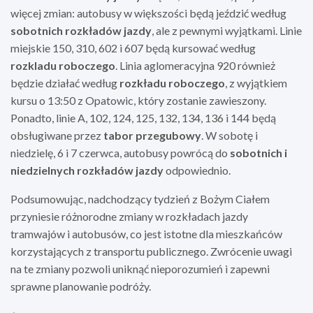
więcej zmian: autobusy w większości będą jeździć według
sobotnich rozkładów jazdy
, ale z pewnymi wyjątkami. Linie
miejskie 150, 310, 602 i 607 będą kursować według
rozkladu roboczego
. Linia aglomeracyjna 920 również
będzie działać według
rozkładu roboczego
, z wyjątkiem
kursu o 13:50 z Opatowic, który zostanie zawieszony.
Ponadto, linie A, 102, 124, 125, 132, 134, 136 i 144 będą
obsługiwane przez
tabor przegubowy
. W sobotę i
niedzielę, 6 i 7 czerwca, autobusy powrócą do
sobotnich i
niedzielnych rozkładów jazdy
odpowiednio.
Podsumowując, nadchodzący tydzień z Bożym Ciałem
przyniesie różnorodne zmiany w rozkładach jazdy
tramwajów i autobusów, co jest istotne dla mieszkańców
korzystających z transportu publicznego. Zwrócenie uwagi
na te zmiany pozwoli uniknąć nieporozumień i zapewni
sprawne planowanie podróży.