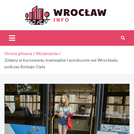
Skip
to
content
Wroc
Inf
Strona główna
Wydarzenia
Zmiany w kursowaniu tramwajów i autobusów we Wrocławiu
podczas Bożego Ciała