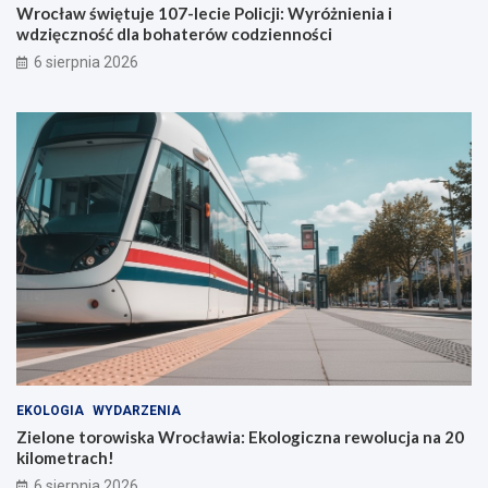
Wrocław świętuje 107-lecie Policji: Wyróżnienia i
i
wdzięczność dla bohaterów codzienności
u
6 sierpnia 2026
EKOLOGIA
WYDARZENIA
Zielone torowiska Wrocławia: Ekologiczna rewolucja na 20
kilometrach!
6 sierpnia 2026