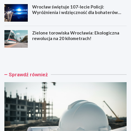
Wrocław świętuje 107-lecie Policji:
Wyróżnienia i wdzięczność dla bohaterów
codzienności
Zielone torowiska Wrocławia: Ekologiczna
rewolucja na 20 kilometrach!
R
W
e
y
n
p
o
a
w
d
Sprawdź również
a
e
c
k
j
n
a
a
b
R
a
e
r
y
o
m
k
o
o
n
w
t