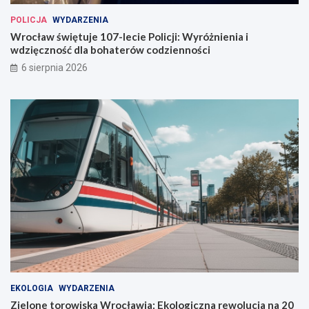
a
POLICJA
WYDARZENIA
w
Wrocław świętuje 107-lecie Policji: Wyróżnienia i
i
wdzięczność dla bohaterów codzienności
u
6 sierpnia 2026
EKOLOGIA
WYDARZENIA
Zielone torowiska Wrocławia: Ekologiczna rewolucja na 20