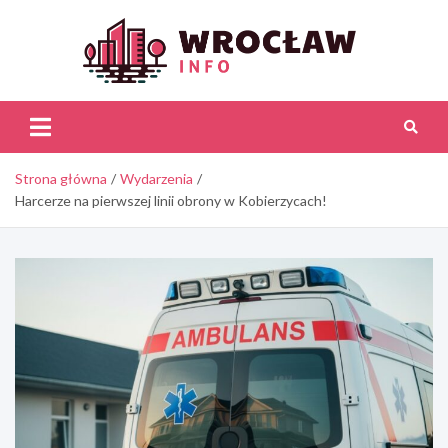
Skip
to
content
Wroc
Inf
Strona główna
Wydarzenia
Harcerze na pierwszej linii obrony w Kobierzycach!