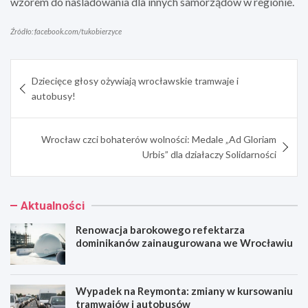
wzorem do naśladowania dla innych samorządów w regionie.
Źródło: facebook.com/tukobierzyce
Nawigacja
Dziecięce głosy ożywiają wrocławskie tramwaje i
wpisu
autobusy!
Wrocław czci bohaterów wolności: Medale „Ad Gloriam
Urbis” dla działaczy Solidarności
Aktualności
Renowacja barokowego refektarza
dominikanów zainaugurowana we Wrocławiu
Wypadek na Reymonta: zmiany w kursowaniu
tramwajów i autobusów