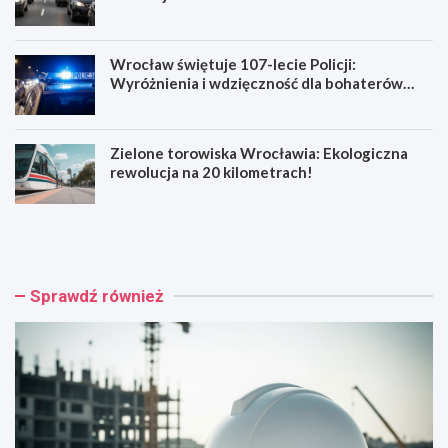
Wrocław świętuje 107-lecie Policji:
Wyróżnienia i wdzięczność dla bohaterów
codzienności
Zielone torowiska Wrocławia: Ekologiczna
rewolucja na 20 kilometrach!
R
W
e
y
n
p
o
a
w
d
Sprawdź również
a
e
c
k
j
n
a
a
b
R
a
e
r
y
o
m
k
o