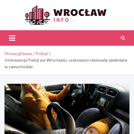
Skip
to
content
Wroc
Inf
Strona główna
Policja
Interwencja Policji we Wrocławiu: uratowano niemowlę zamknięte
w samochodzie