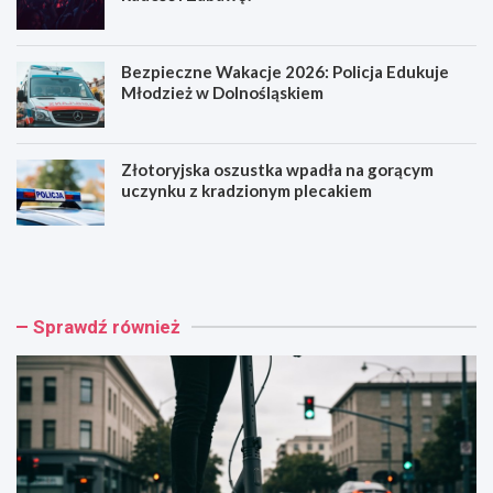
Bezpieczne Wakacje 2026: Policja Edukuje
Młodzież w Dolnośląskiem
Złotoryjska oszustka wpadła na gorącym
uczynku z kradzionym plecakiem
H
R
u
o
l
d
a
z
j
i
Sprawdź również
n
n
o
n
g
y
a
P
k
i
o
k
n
n
t
i