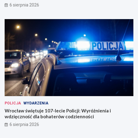
6 sierpnia 2026
u
a
g
u
u
t
r
o
o
b
w
u
a
s
n
ó
a
w
w
e
W
r
o
c
ł
a
POLICJA
WYDARZENIA
w
Wrocław świętuje 107-lecie Policji: Wyróżnienia i
i
wdzięczność dla bohaterów codzienności
u
6 sierpnia 2026