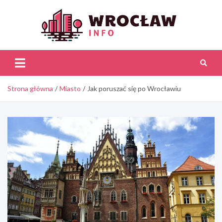
Skip
to
content
Wroc
Inf
Strona główna
Miasto
Jak poruszać się po Wrocławiu