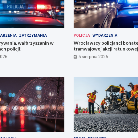
ARZENIA
ZATRZYMANIA
POLICJA
WYDARZENIA
rywania, wałbrzyszanin w
Wrocławscy policjanci bohat
ch policji!
tramwajowej akcji ratunkowej
2026
5 sierpnia 2026