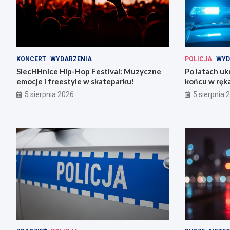
KONCERT
WYDARZENIA
POLICJA
WYD
SiecHHnice Hip-Hop Festival: Muzyczne
Po latach uk
emocje i freestyle w skateparku!
końcu w ręka
5 sierpnia 2026
5 sierpnia 