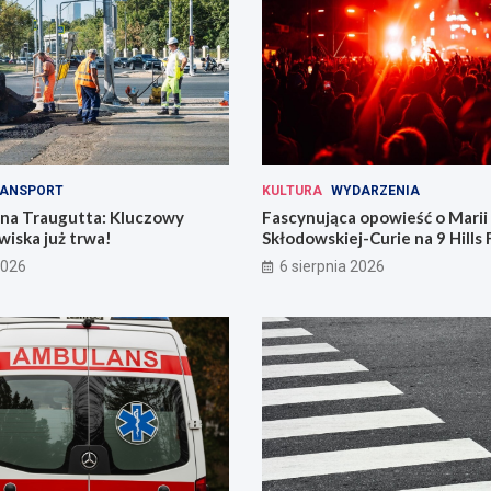
ANSPORT
KULTURA
WYDARZENIA
 na Traugutta: Kluczowy
Fascynująca opowieść o Marii
iska już trwa!
Skłodowskiej-Curie na 9 Hills 
2026
6 sierpnia 2026