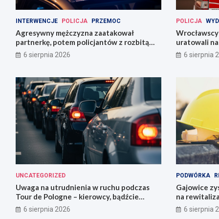
INTERWENCJE
POLICJA
PRZEMOC
POLICJA
WYD
Agresywny mężczyzna zaatakował
Wrocławscy 
partnerkę, potem policjantów z rozbitą
uratowali n
butelką
6 sierpnia 2026
6 sierpnia 
UNCATEGORIZED
PODWÓRKA
R
Uwaga na utrudnienia w ruchu podczas
Gajowice zys
Tour de Pologne – kierowcy, bądźcie
na rewitaliz
przygotowani!
6 sierpnia 2026
6 sierpnia 