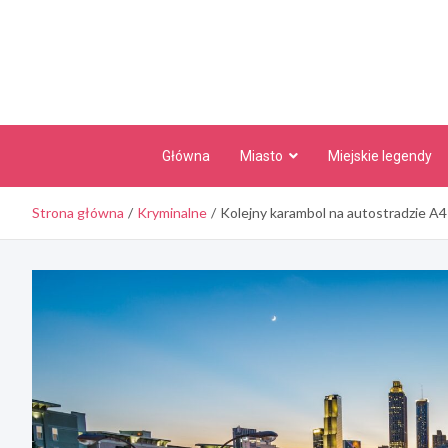
Skip
to
content
Główna
Miasto
Miejskie legendy
Strona główna
Kryminalne
Kolejny karambol na autostradzie A