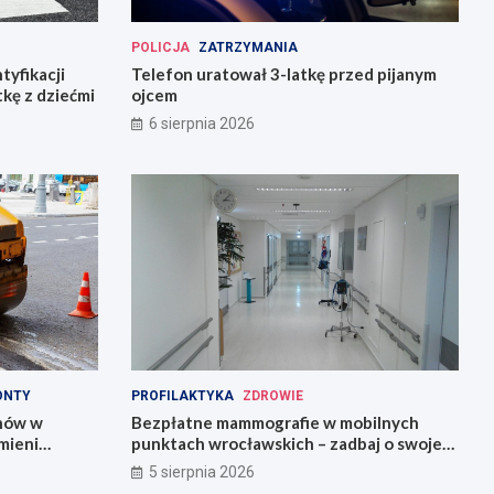
POLICJA
ZATRZYMANIA
tyfikacji
Telefon uratował 3-latkę przed pijanym
tkę z dziećmi
ojcem
6 sierpnia 2026
ONTY
PROFILAKTYKA
ZDROWIE
onów w
Bezpłatne mammografie w mobilnych
mieni
punktach wrocławskich – zadbaj o swoje
zdrowie!
5 sierpnia 2026