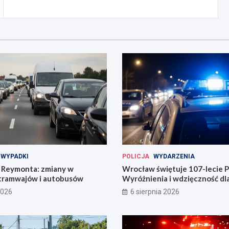
WYPADKI
POLICJA
WYDARZENIA
Reymonta: zmiany w
Wrocław świętuje 107-lecie Po
tramwajów i autobusów
Wyróżnienia i wdzięczność d
codzienności
2026
6 sierpnia 2026