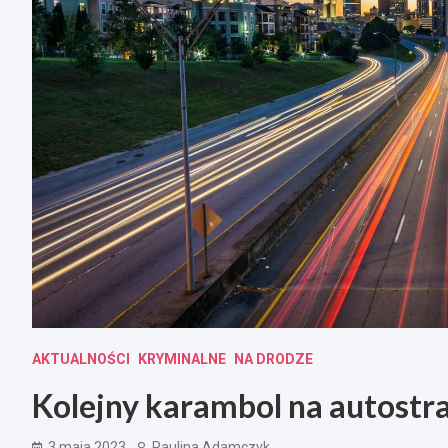
AKTUALNOŚCI
KRYMINALNE
NA DRODZE
Kolejny karambol na autost
3 maja 2023
Paulina Adamczyk