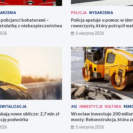
ARZENIA
POLICJA
WYDARZENIA
policjanci bohaterami –
Policja apeluje o pomoc w iden
astolatkę z niebezpieczeństwa
rowerzysty, który potrącił ma
2026
6 sierpnia 2026
EWITALIZACJA
/H2
INWESTYCJE
KULTURA
REM
kają nowe oblicze: 2,7 mln zł
Wrocław inwestuje 200 mili
ację podwórka
mosty: Rekonstrukcja, która z
miasto!
2026
5 sierpnia 2026