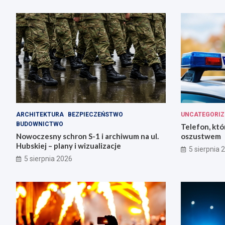
ARCHITEKTURA
BEZPIECZEŃSTWO
UNCATEGORIZ
BUDOWNICTWO
Telefon, któ
Nowoczesny schron S-1 i archiwum na ul.
oszustwem
Hubskiej – plany i wizualizacje
5 sierpnia 
5 sierpnia 2026