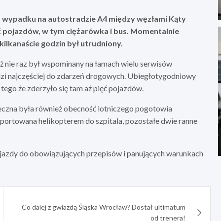
o wypadku na autostradzie A4 między węzłami Kąty
ć pojazdów, w tym ciężarówka i bus. Momentalnie
kilkanaście godzin był utrudniony.
 nie raz był wspominany na łamach wielu serwisów
dzi najczęściej do zdarzeń drogowych. Ubiegłotygodniowy
 tego że zderzyło się tam aż pięć pojazdów.
ieczna była również obecność lotniczego pogotowia
portowana helikopterem do szpitala, pozostałe dwie ranne
lu jazdy do obowiązujących przepisów i panujących warunkach
Co dalej z gwiazdą Śląska Wrocław? Dostał ultimatum
od trenera!