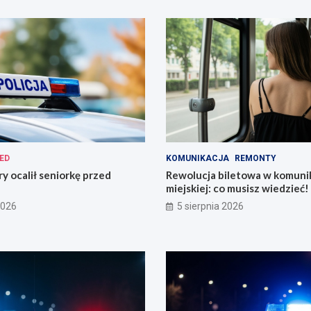
ED
KOMUNIKACJA
REMONTY
ry ocalił seniorkę przed
Rewolucja biletowa w komunik
miejskiej: co musisz wiedzieć!
2026
5 sierpnia 2026