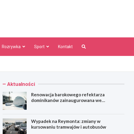
aw Info
Rozrywka
Sport
Kontakt
Aktualności
Renowacja barokowego refektarza
dominikanów zainaugurowana we
Wrocławiu
Wypadek na Reymonta: zmiany w
kursowaniu tramwajów i autobusów