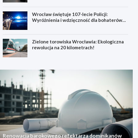
Wrocław świętuje 107-lecie Policji:
Wyróżnienia i wdzięczność dla bohaterów
codzienności
Zielone torowiska Wrocławia: Ekologiczna
rewolucja na 20 kilometrach!
Renowacja barokowego refektarza dominikanów