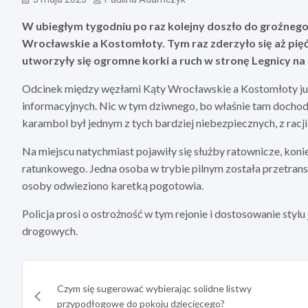
W ubiegłym tygodniu po raz kolejny doszło do groźneg
Wrocławskie a Kostomłoty. Tym raz zderzyło się aż pię
utworzyły się ogromne korki a ruch w stronę Legnicy na 
Odcinek między węzłami Kąty Wrocławskie a Kostomłoty już
informacyjnych. Nic w tym dziwnego, bo właśnie tam docho
karambol był jednym z tych bardziej niebezpiecznych, z racji
Na miejscu natychmiast pojawiły się służby ratownicze, kon
ratunkowego. Jedna osoba w trybie pilnym została przetrans
osoby odwieziono karetką pogotowia.
Policja prosi o ostrożność w tym rejonie i dostosowanie sty
drogowych.
Nawigacja
Czym się sugerować wybierając solidne listwy
wpisu
przypodłogowe do pokoju dziecięcego?