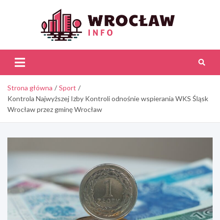
Skip
to
content
Wroc
Inf
Strona główna
Sport
Kontrola Najwyższej Izby Kontroli odnośnie wspierania WKS Śląsk
Wrocław przez gminę Wrocław