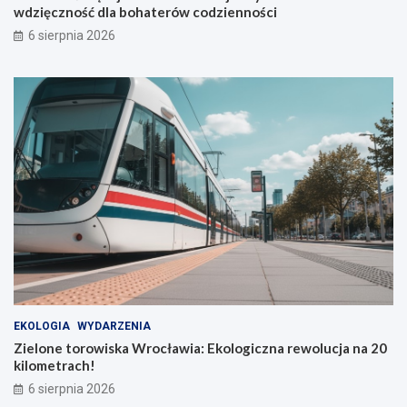
wdzięczność dla bohaterów codzienności
u
6 sierpnia 2026
EKOLOGIA
WYDARZENIA
Zielone torowiska Wrocławia: Ekologiczna rewolucja na 20
kilometrach!
6 sierpnia 2026