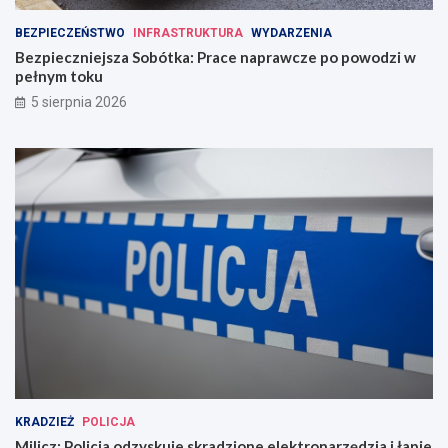
BEZPIECZEŃSTWO
INFRASTRUKTURA
WYDARZENIA
Bezpieczniejsza Sobótka: Prace naprawcze po powodzi w
pełnym toku
5 sierpnia 2026
KRADZIEŻ
POLICJA
Milicz: Policja odzyskuje skradzione elektronarzędzia i łapie