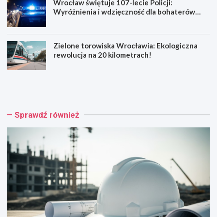
Wrocław świętuje 107-lecie Policji:
Wyróżnienia i wdzięczność dla bohaterów
codzienności
Zielone torowiska Wrocławia: Ekologiczna
rewolucja na 20 kilometrach!
R
W
e
y
n
p
o
a
w
d
Sprawdź również
a
e
c
k
j
n
a
a
b
R
a
e
r
y
o
m
k
o
o
n
w
t
e
a