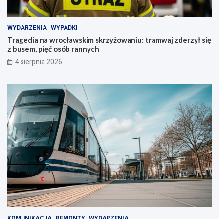
WYDARZENIA
WYPADKI
Tragedia na wrocławskim skrzyżowaniu: tramwaj zderzył się
z busem, pięć osób rannych
4 sierpnia 2026
KOMUNIKACJA
REMONTY
WYDARZENIA