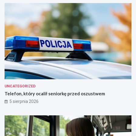
i
e
!
UNCATEGORIZED
Telefon, który ocalił seniorkę przed oszustwem
5 sierpnia 2026