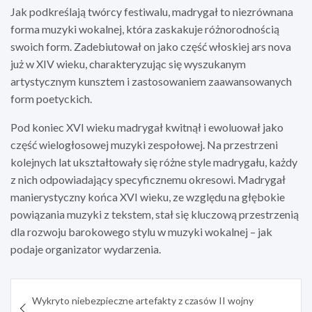
Jak podkreślają twórcy festiwalu, madrygał to niezrównana
forma muzyki wokalnej, która zaskakuje różnorodnością
swoich form. Zadebiutował on jako część włoskiej ars nova
już w XIV wieku, charakteryzując się wyszukanym
artystycznym kunsztem i zastosowaniem zaawansowanych
form poetyckich.
Pod koniec XVI wieku madrygał kwitnął i ewoluował jako
część wielogłosowej muzyki zespołowej. Na przestrzeni
kolejnych lat ukształtowały się różne style madrygału, każdy
z nich odpowiadający specyficznemu okresowi. Madrygał
manierystyczny końca XVI wieku, ze względu na głębokie
powiązania muzyki z tekstem, stał się kluczową przestrzenią
dla rozwoju barokowego stylu w muzyki wokalnej – jak
podaje organizator wydarzenia.
Nawigacja
Wykryto niebezpieczne artefakty z czasów II wojny
wpisu