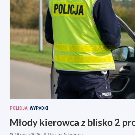
POLICJA
WYPADKI
Młody kierowca z blisko 2 p
19 maja 2026
Paulina Adamczyk