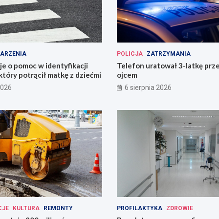
ARZENIA
POLICJA
ZATRZYMANIA
uje o pomoc w identyfikacji
Telefon uratował 3-latkę prz
który potrącił matkę z dziećmi
ojcem
2026
6 sierpnia 2026
CJE
KULTURA
REMONTY
PROFILAKTYKA
ZDROWIE