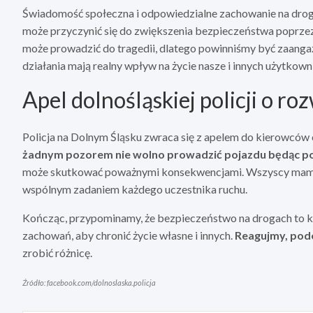
Świadomość społeczna i odpowiedzialne zachowanie na drog
może przyczynić się do zwiększenia bezpieczeństwa poprzez
może prowadzić do tragedii, dlatego powinniśmy być zaanga
działania mają realny wpływ na życie nasze i innych użytkow
Apel dolnośląskiej policji o r
Policja na Dolnym Śląsku zwraca się z apelem do kierowców 
żadnym pozorem nie wolno prowadzić pojazdu będąc p
może skutkować poważnymi konsekwencjami. Wszyscy mamy 
wspólnym zadaniem każdego uczestnika ruchu.
Kończąc, przypominamy, że bezpieczeństwo na drogach to k
zachowań, aby chronić życie własne i innych.
Reagujmy, pode
zrobić różnicę.
Źródło: facebook.com/dolnoslaska.policja