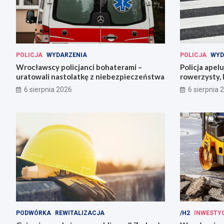
POLICJA
WYDARZENIA
POLICJA
WYD
Wrocławscy policjanci bohaterami –
Policja apel
uratowali nastolatkę z niebezpieczeństwa
rowerzysty, 
6 sierpnia 2026
6 sierpnia 
PODWÓRKA
REWITALIZACJA
/H2
INWESTY