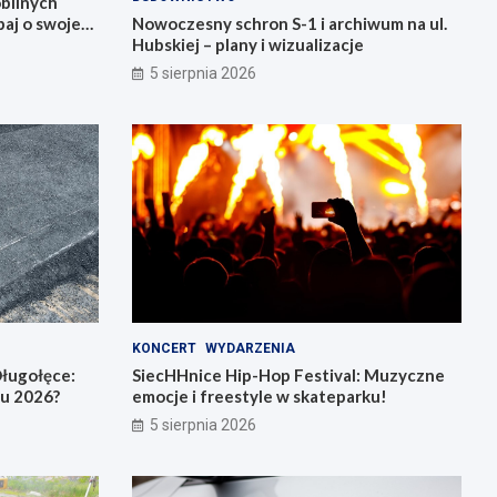
bilnych
aj o swoje
Nowoczesny schron S-1 i archiwum na ul.
Hubskiej – plany i wizualizacje
5 sierpnia 2026
KONCERT
WYDARZENIA
ługołęce:
SiecHHnice Hip-Hop Festival: Muzyczne
iu 2026?
emocje i freestyle w skateparku!
5 sierpnia 2026