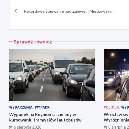
Nawigacja
Rekordowe Śpiewanie nad Zalewem Mietkowskim!
wpisu
Sprawdź również
WYDARZENIA
WYPADKI
POLICJA
WYD
Wypadek na Reymonta: zmiany w
Wrocław świę
kursowaniu tramwajów i autobusów
Wyróżnienia
codziennośc
6 sierpnia 2026
6 sierpnia 