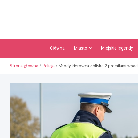
Skip
to
content
Główna
Miasto
Miejskie legendy
Strona główna
Policja
Młody kierowca z blisko 2 promilami wpa