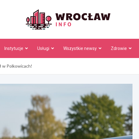
Wrocł
Instytucje
Usługi
Wszystkie newsy
Zdrowie
dł w Polkowicach!