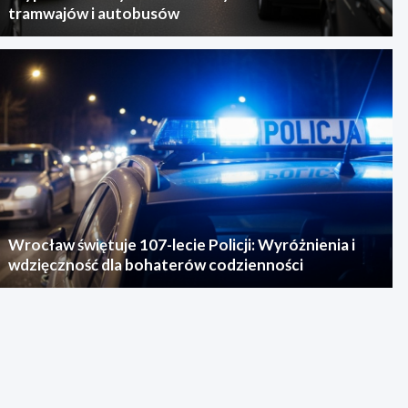
tramwajów i autobusów
Wrocław świętuje 107-lecie Policji: Wyróżnienia i
wdzięczność dla bohaterów codzienności