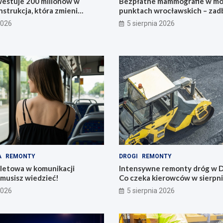
estuje 200 milionów w
Bezpłatne mammografie w mo
strukcja, która zmieni
punktach wrocławskich – zadb
zdrowie!
2026
5 sierpnia 2026
A
REMONTY
DROGI
REMONTY
iletowa w komunikacji
Intensywne remonty dróg w D
o musisz wiedzieć!
Co czeka kierowców w sierpn
2026
5 sierpnia 2026