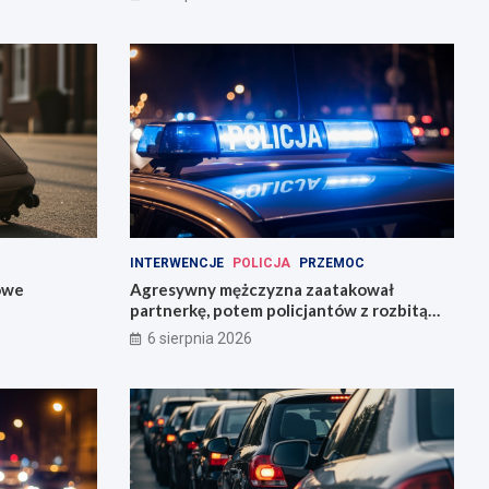
INTERWENCJE
POLICJA
PRZEMOC
owe
Agresywny mężczyzna zaatakował
partnerkę, potem policjantów z rozbitą
butelką
6 sierpnia 2026