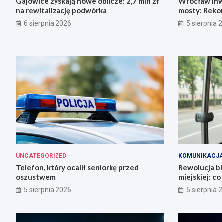
Gajowice zyskają nowe oblicze: 2,7 mln zł
Wrocław inw
na rewitalizację podwórka
mosty: Rekon
miasto!
6 sierpnia 2026
5 sierpnia 
UNCATEGORIZED
KOMUNIKACJ
Telefon, który ocalił seniorkę przed
Rewolucja b
oszustwem
miejskiej: c
5 sierpnia 2026
5 sierpnia 