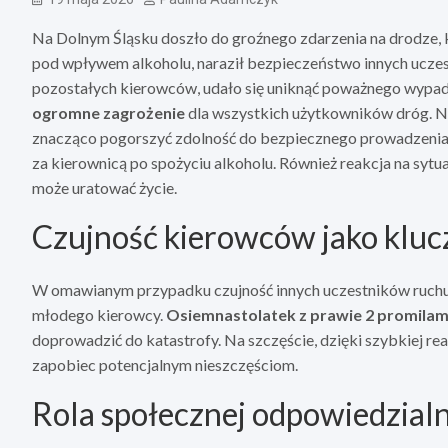
Na Dolnym Śląsku doszło do groźnego zdarzenia na drodze, 
pod wpływem alkoholu, naraził bezpieczeństwo innych uczest
pozostałych kierowców, udało się uniknąć poważnego wypa
ogromne zagrożenie
dla wszystkich użytkowników dróg. N
znacząco pogorszyć zdolność do bezpiecznego prowadzenia p
za kierownicą po spożyciu alkoholu. Również reakcja na sytua
może uratować życie.
Czujność kierowców jako klu
W omawianym przypadku czujność innych uczestników ruch
młodego kierowcy.
Osiemnastolatek z prawie 2 promilami
doprowadzić do katastrofy. Na szczęście, dzięki szybkiej reak
zapobiec potencjalnym nieszczęściom.
Rola społecznej odpowiedzial