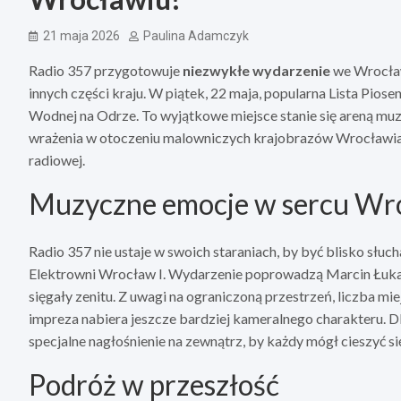
21 maja 2026
Paulina Adamczyk
Radio 357 przygotowuje
niezwykłe wydarzenie
we Wrocław
innych części kraju. W piątek, 22 maja, popularna Lista Pios
Wodnej na Odrze. To wyjątkowe miejsce stanie się areną mu
wrażenia w otoczeniu malowniczych krajobrazów Wrocławia, 
radiowej.
Muzyczne emocje w sercu Wr
Radio 357 nie ustaje w swoich staraniach, by być blisko słuc
Elektrowni Wrocław I. Wydarzenie poprowadzą Marcin Łukaw
sięgały zenitu. Z uwagi na ograniczoną przestrzeń, liczba mi
impreza nabiera jeszcze bardziej kameralnego charakteru. D
specjalne nagłośnienie na zewnątrz, by każdy mógł cieszyć 
Podróż w przeszłość