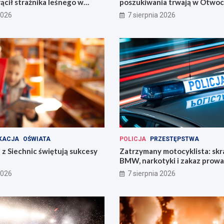
ącił strażnika leśnego w
poszukiwania trwają w Otwoc
kim
Wrocławiu
2026
7 sierpnia 2026
KACJA
OŚWIATA
POLICJA
PRZESTĘPSTWA
 z Siechnic świętują sukcesy
Zatrzymany motocyklista: sk
BMW, narkotyki i zakaz prow
pojazdów
2026
7 sierpnia 2026