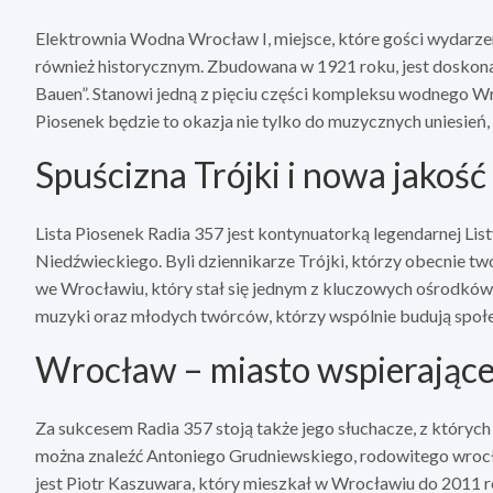
Elektrownia Wodna Wrocław I, miejsce, które gości wydarzeni
również historycznym. Zbudowana w 1921 roku, jest doskon
Bauen”. Stanowi jedną z pięciu części kompleksu wodnego Wr
Piosenek będzie to okazja nie tylko do muzycznych uniesień, 
Spuścizna Trójki i nowa jakość
Lista Piosenek Radia 357 jest kontynuatorką legendarnej Li
Niedźwieckiego. Byli dziennikarze Trójki, którzy obecnie tw
we Wrocławiu, który stał się jednym z kluczowych ośrodków 
muzyki oraz młodych twórców, którzy wspólnie budują społ
Wrocław – miasto wspierając
Za sukcesem Radia 357 stoją także jego słuchacze, z który
można znaleźć Antoniego Grudniewskiego, rodowitego wrocł
jest Piotr Kaszuwara, który mieszkał w Wrocławiu do 2011 