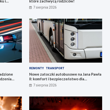
ku i
które zachwycą rodziców!
7 sierpnia 2026
REMONTY
TRANSPORT
radzione
Nowe zatoczki autobusowe na Jana Pawła
adzenia
II: komfort i bezpieczeństwo dla
mieszkańców!
7 sierpnia 2026