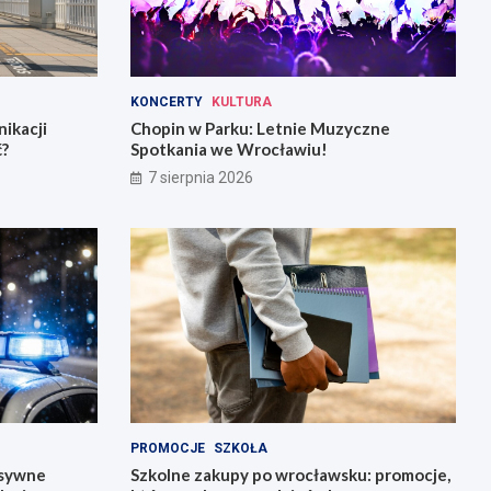
KONCERTY
KULTURA
ikacji
Chopin w Parku: Letnie Muzyczne
ć?
Spotkania we Wrocławiu!
7 sierpnia 2026
PROMOCJE
SZKOŁA
nsywne
Szkolne zakupy po wrocławsku: promocje,