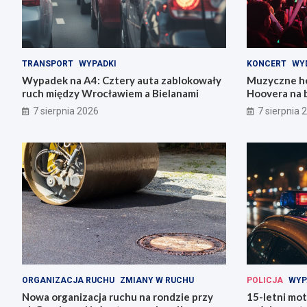
TRANSPORT
WYPADKI
KONCERT
WY
Wypadek na A4: Cztery auta zablokowały
Muzyczne ho
ruch między Wrocławiem a Bielanami
Hoovera na 
Wrocławiu
7 sierpnia 2026
7 sierpnia 
ORGANIZACJA RUCHU
ZMIANY W RUCHU
POLICJA
WYP
Nowa organizacja ruchu na rondzie przy
15-letni mot