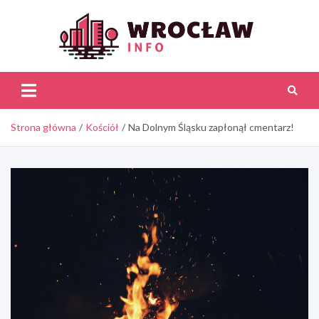
Skip
to
content
Wroc
Inf
Strona główna
Kościół
Na Dolnym Śląsku zapłonął cmentarz!