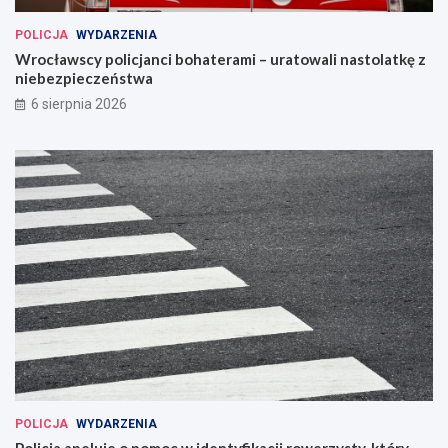
POLICJA
WYDARZENIA
Wrocławscy policjanci bohaterami – uratowali nastolatkę z
niebezpieczeństwa
6 sierpnia 2026
POLICJA
WYDARZENIA
Policja apeluje o pomoc w identyfikacji rowerzysty, który