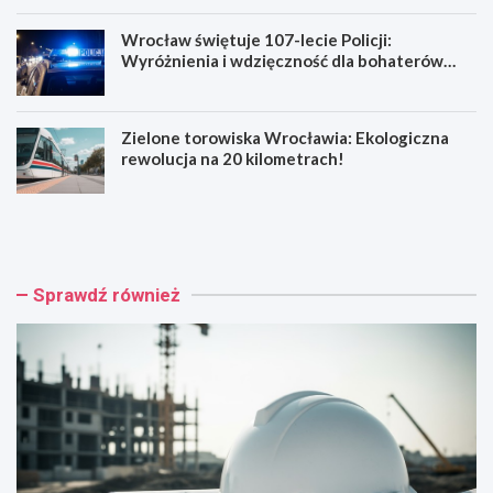
Wrocław świętuje 107-lecie Policji:
Wyróżnienia i wdzięczność dla bohaterów
codzienności
Zielone torowiska Wrocławia: Ekologiczna
rewolucja na 20 kilometrach!
R
W
e
y
n
p
o
a
w
d
Sprawdź również
a
e
c
k
j
n
a
a
b
R
a
e
r
y
o
m
k
o
o
n