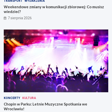
TRANSPORT
WYDARZENIA
i
w
Weekendowe zmiany w komunikacji zbiorowej: Co musisz
W
wiedzieć?
r
o
7 sierpnia 2026
c
ł
a
w
i
u
KONCERTY
KULTURA
Chopin w Parku: Letnie Muzyczne Spotkania we
Wrocławiu!