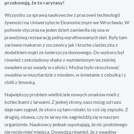
przekonują, że to rarytasy!
Wszystko za sprawą naukowców z pracowni technologii
żywności na Uniwersytecie Ekonomicznym we Wrocławiu. W
połowie stycznia na jeden dzień zamieniła się ona w
prawdziwą restaurację pełną wyrafinowanych dań. Były tam
zarówno makaron z soczewicy jak i kruche ciasteczka z
dodatkiem mąki ze świerszcza domowego. Do wyboru był
również czekoladowy shake z wymienionym wcześniej
owadem oraz owady w całości. Można było skosztować
owadów w musztardzie z miodem, w śmietanie z cebulką i z
chilli z limonką.
Największy problem wielbiciele nowych smaków mieli z
kotlecikami z larwami. Z jednej strony, nasz mózg od razu
daje nam sygnał, że skoro są tam robaki, to coś się zepsuło. Z
drugiej, obawa, czy te larwy nie zagnieżdżą się w naszym
organizmie. Naukowcy jednak uspokajają, że nic podobnego
nie może mieć miejsca. Dowodzą również, że z owadów