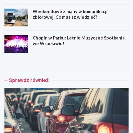
Weekendowe zmiany w komunikacji
zbiorowej: Co musisz wiedzieć?
Chopin w Parku: Letnie Muzyczne Spotkania
we Wrocławiu!
W
M
y
u
p
z
a
y
d
c
Sprawdź również
e
z
k
n
n
e
a
h
A
o
4
ł
:
d
C
o
z
w
t
a