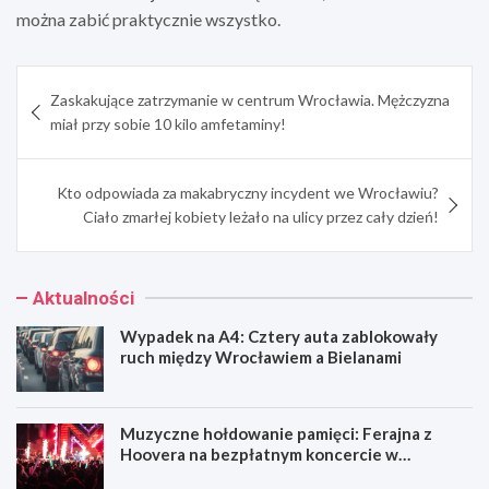
można zabić praktycznie wszystko.
Nawigacja
Zaskakujące zatrzymanie w centrum Wrocławia. Mężczyzna
wpisu
miał przy sobie 10 kilo amfetaminy!
Kto odpowiada za makabryczny incydent we Wrocławiu?
Ciało zmarłej kobiety leżało na ulicy przez cały dzień!
Aktualności
Wypadek na A4: Cztery auta zablokowały
ruch między Wrocławiem a Bielanami
Muzyczne hołdowanie pamięci: Ferajna z
Hoovera na bezpłatnym koncercie w
Wrocławiu