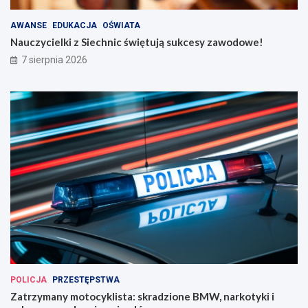
AWANSE
EDUKACJA
OŚWIATA
Nauczycielki z Siechnic świętują sukcesy zawodowe!
7 sierpnia 2026
POLICJA
PRZESTĘPSTWA
Zatrzymany motocyklista: skradzione BMW, narkotyki i