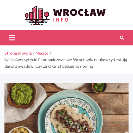
Skip
to
content
Wroc
Inf
Strona główna
Miasto
Na Uniwersytecie Ekonomicznym we Wrocławiu naukowcy testują
dania z owadów. Czy za kilka lat będzie to normą?