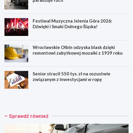
Festiwal Muzyczna Jelenia Góra 2026:
Dźwięki i Smaki Dolnego Śląska!
Wrocławskie Ołbin odzyska blask dzięki
remontowi zabytkowej mozaiki z 1939 roku
Senior stracił 550 tys. zł na oszustwie
związanym z inwestycjami w ropę
W
F
r
e
o
s
c
t
ł
i
Sprawdź również
a
w
w
a
:
l
W
M