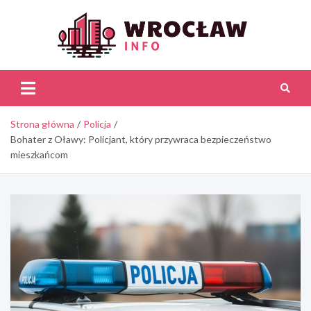
Skip
to
content
Wroc
Inf
Strona główna
Policja
Bohater z Oławy: Policjant, który przywraca bezpieczeństwo
mieszkańcom