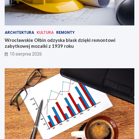
k
a
!
ARCHITEKTURA
KULTURA
REMONTY
Wrocławskie Ołbin odzyska blask dzięki remontowi
zabytkowej mozaiki z 1939 roku
10 sierpnia 2026