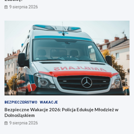
l
a
9 sierpnia 2026
o
b
o
a
s
w
t
ę
r
!
o
ż
n
o
ś
ć
BEZPIECZEŃSTWO
WAKACJE
Bezpieczne Wakacje 2026: Policja Edukuje Młodzież w
Dolnośląskiem
9 sierpnia 2026