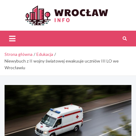
Skip
to
content
Wroc
Inf
Strona główna
Edukacja
Niewybuch z II wojny światowej ewakuuje uczniów III LO we
Wrocławiu