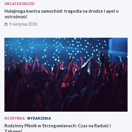
UNCATEGORIZED
ó
o
d
m
Hulajnoga kontra samochód: tragedia na drodze i apel o
:
i
ostrożność
t
a
9 sierpnia 2026
r
n
a
a
g
c
e
h
d
:
i
C
a
z
n
a
a
s
d
n
r
a
o
R
d
a
z
d
e
o
i
ś
a
ć
ROZRYWKA
WYDARZENIA
p
i
Rodzinny Piknik w Strzegomianach: Czas na Radość i
e
Z
Zabawę!