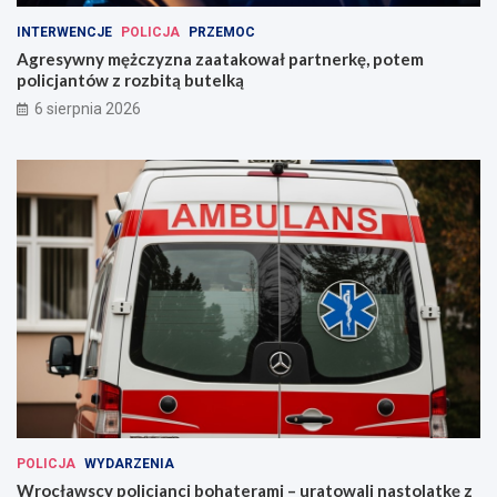
INTERWENCJE
POLICJA
PRZEMOC
Agresywny mężczyzna zaatakował partnerkę, potem
policjantów z rozbitą butelką
6 sierpnia 2026
POLICJA
WYDARZENIA
Wrocławscy policjanci bohaterami – uratowali nastolatkę z