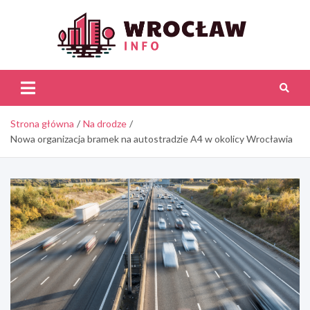
Skip
to
content
Wroc
Inf
Strona główna
Na drodze
Nowa organizacja bramek na autostradzie A4 w okolicy Wrocławia