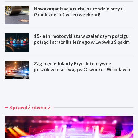
Nowa organizacja ruchu na rondzie przy ul.
Granicznej już w ten weekend!
15-letni motocyklista w szaleńczym pościgu
potrącił strażnika leśnego w Lwówku Śląskim
Zaginięcie Jolanty Fryc: Intensywne
poszukiwania trwają w Otwocku i Wrocławiu
C
N
h
o
o
w
p
a
i
o
Sprawdź również
n
r
w
g
P
a
a
n
r
i
k
z