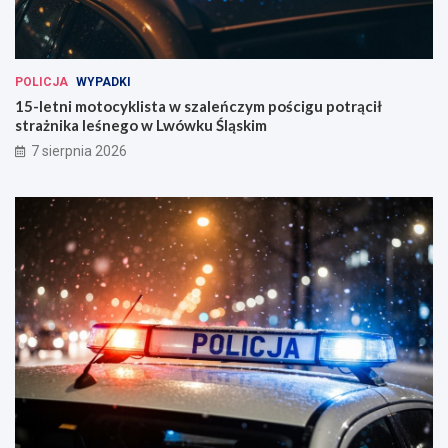
n
d
!
POLICJA
WYPADKI
15-letni motocyklista w szaleńczym pościgu potrącił
strażnika leśnego w Lwówku Śląskim
7 sierpnia 2026