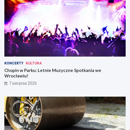
u
KONCERTY
KULTURA
Chopin w Parku: Letnie Muzyczne Spotkania we
Wrocławiu!
7 sierpnia 2026