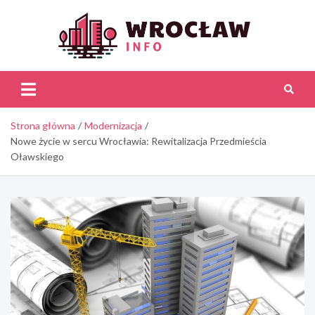
Skip
to
content
Wroc
Inf
Strona główna
Modernizacja
Nowe życie w sercu Wrocławia: Rewitalizacja Przedmieścia
Oławskiego