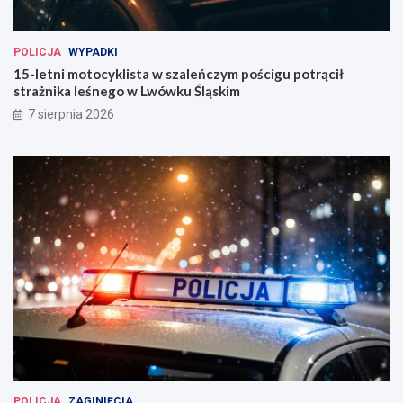
POLICJA
WYPADKI
15-letni motocyklista w szaleńczym pościgu potrącił
strażnika leśnego w Lwówku Śląskim
7 sierpnia 2026
POLICJA
ZAGINIĘCIA