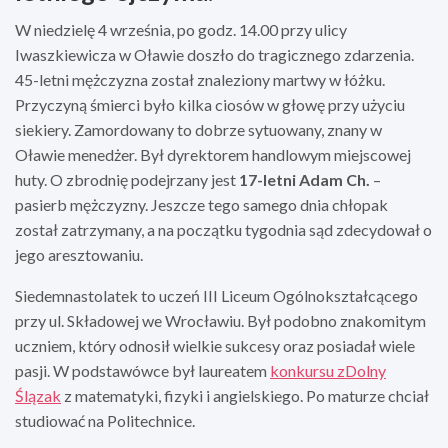
W niedzielę 4 września, po godz. 14.00 przy ulicy
Iwaszkiewicza w Oławie doszło do tragicznego zdarzenia.
45-letni mężczyzna został znaleziony martwy w łóżku.
Przyczyną śmierci było kilka ciosów w głowę przy użyciu
siekiery. Zamordowany to dobrze sytuowany, znany w
Oławie menedżer. Był dyrektorem handlowym miejscowej
huty. O zbrodnię podejrzany jest
17-letni Adam Ch.
–
pasierb mężczyzny. Jeszcze tego samego dnia chłopak
został zatrzymany, a na początku tygodnia sąd zdecydował o
jego aresztowaniu.
Siedemnastolatek to uczeń III Liceum Ogólnokształcącego
przy ul. Składowej we Wrocławiu. Był podobno znakomitym
uczniem, który odnosił wielkie sukcesy oraz posiadał wiele
pasji. W podstawówce był laureatem
konkursu zDolny
Ślązak
z matematyki, fizyki i angielskiego. Po maturze chciał
studiować na Politechnice.