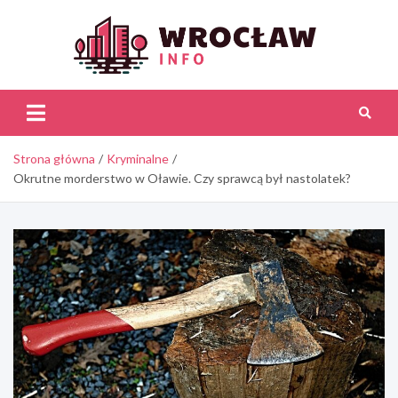
Skip
to
content
Wroc
Inf
Strona główna
Kryminalne
Okrutne morderstwo w Oławie. Czy sprawcą był nastolatek?