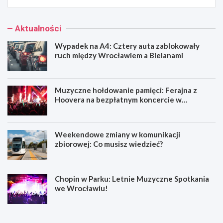
Aktualności
Wypadek na A4: Cztery auta zablokowały
ruch między Wrocławiem a Bielanami
Muzyczne hołdowanie pamięci: Ferajna z
Hoovera na bezpłatnym koncercie w
Wrocławiu
Weekendowe zmiany w komunikacji
zbiorowej: Co musisz wiedzieć?
Chopin w Parku: Letnie Muzyczne Spotkania
we Wrocławiu!
W
M
y
u
p
z