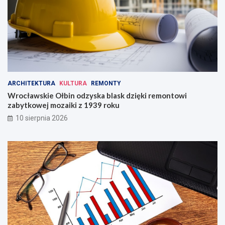
Ś
l
ą
s
k
a
!
ARCHITEKTURA
KULTURA
REMONTY
Wrocławskie Ołbin odzyska blask dzięki remontowi
zabytkowej mozaiki z 1939 roku
10 sierpnia 2026