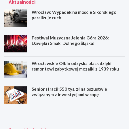
Aktualności
Wrocław: Wypadek na moście Sikorskiego
paraliżuje ruch
Festiwal Muzyczna Jelenia Góra 2026:
Dźwięki i Smaki Dolnego Śląska!
Wrocławskie Ołbin odzyska blask dzięki
remontowi zabytkowej mozaiki z 1939 roku
Senior stracił 550 tys. zł na oszustwie
związanym z inwestycjami w ropę
W
F
r
e
o
s
c
t
ł
i