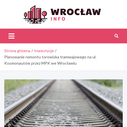
Skip
to
content
Wroc
Inf
Strona główna
Inwestycje
Planowanie remontu torowiska tramwajowego na ul.
Kosmonautów przez MPK we Wrocławiu