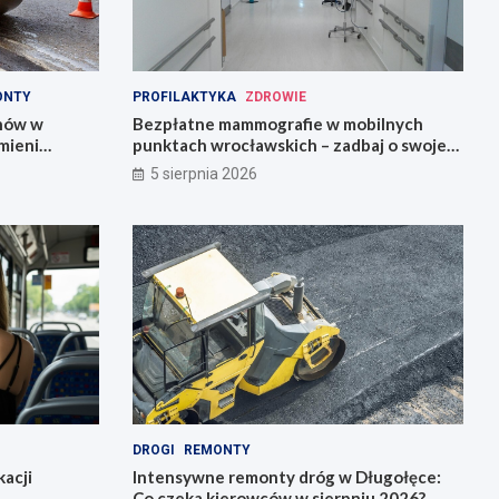
ONTY
PROFILAKTYKA
ZDROWIE
onów w
Bezpłatne mammografie w mobilnych
mieni
punktach wrocławskich – zadbaj o swoje
zdrowie!
5 sierpnia 2026
DROGI
REMONTY
acji
Intensywne remonty dróg w Długołęce:
Co czeka kierowców w sierpniu 2026?