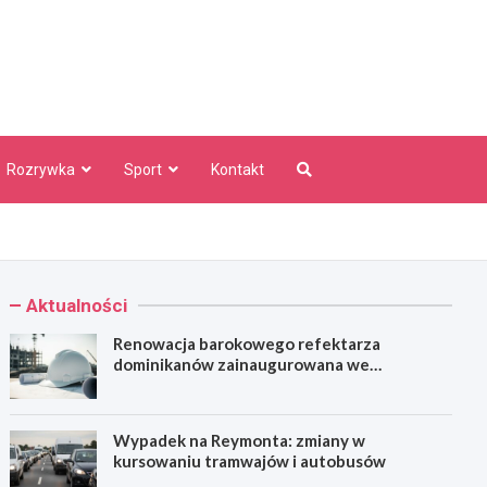
aw Info
Rozrywka
Sport
Kontakt
Aktualności
Renowacja barokowego refektarza
dominikanów zainaugurowana we
Wrocławiu
Wypadek na Reymonta: zmiany w
kursowaniu tramwajów i autobusów