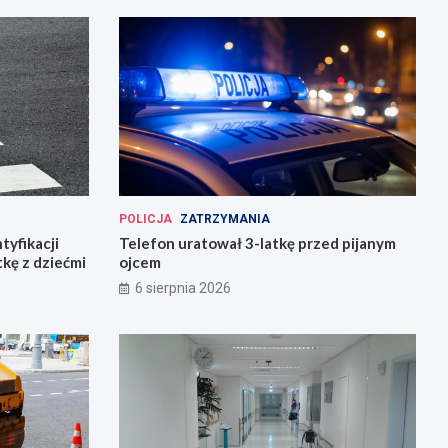
POLICJA
ZATRZYMANIA
tyfikacji
Telefon uratował 3-latkę przed pijanym
tkę z dziećmi
ojcem
6 sierpnia 2026