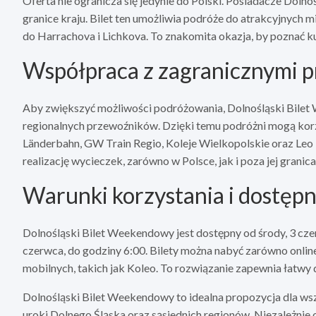
Oferta nie ogranicza się jedynie do Polski. Posiadacze Do
granice kraju. Bilet ten umożliwia podróże do atrakcyjnych m
do Harrachova i Lichkova. To znakomita okazja, by poznać k
Współpraca z zagranicznymi 
Aby zwiększyć możliwości podróżowania, Dolnośląski Bilet 
regionalnych przewoźników. Dzięki temu podróżni mogą korzy
Länderbahn, GW Train Regio, Koleje Wielkopolskie oraz Leo
realizację wycieczek, zarówno w Polsce, jak i poza jej granica
Warunki korzystania i dostępn
Dolnośląski Bilet Weekendowy jest dostępny od środy, 3 czer
czerwca, do godziny 6:00. Bilety można nabyć zarówno online
mobilnych, takich jak Koleo. To rozwiązanie zapewnia łatwy 
Dolnośląski Bilet Weekendowy to idealna propozycja dla wsz
uroki Dolnego Śląska oraz sąsiednich regionów. Niezależnie od