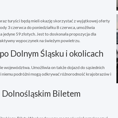
z turyści będą mieli okazję skorzystać z wyjątkowej oferty
rody 3 czerwca do poniedziałku 8 czerwca, umożliwia
 jedyne 59 złotych. Jest to doskonała propozycja dla
czy aktywny wypoczynek na świeżym powietrzu.
o Dolnym Śląsku i okolicach
ie województwa. Umożliwia on także dojazd do sąsiednich
ięki niemu podróżni mogą odkrywać różnorodność krajobrazów i
 Dolnośląskim Biletem