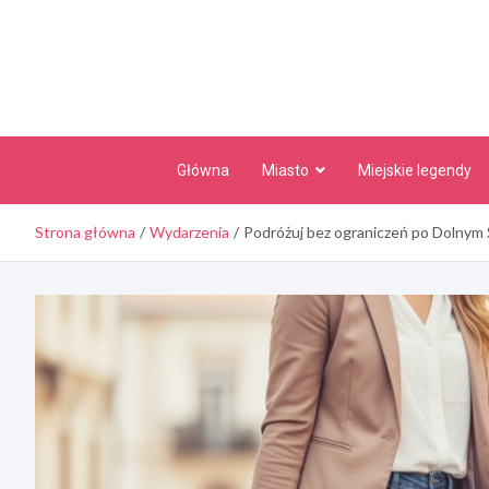
Skip
to
content
Główna
Miasto
Miejskie legendy
Strona główna
Wydarzenia
Podróżuj bez ograniczeń po Dolnym 