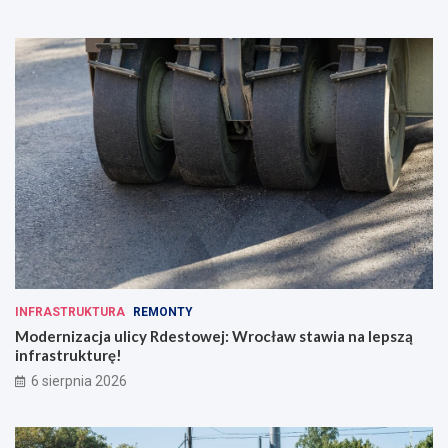
w
c
o
d
z
i
e
n
n
o
ś
c
i
INFRASTRUKTURA
REMONTY
Modernizacja ulicy Rdestowej: Wrocław stawia na lepszą
infrastrukturę!
6 sierpnia 2026