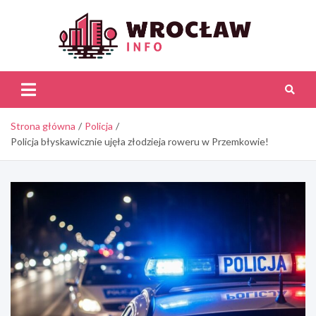
Skip
to
content
Wroc
Inf
Strona główna
Policja
Policja błyskawicznie ujęła złodzieja roweru w Przemkowie!