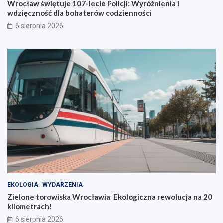
Wrocław świętuje 107-lecie Policji: Wyróżnienia i
w
i
wdzięczność dla bohaterów codzienności
i
w
6 sierpnia 2026
a
d
u
z
t
i
o
ę
b
c
u
z
s
n
ó
o
w
ś
ć
d
l
a
b
o
h
a
EKOLOGIA
WYDARZENIA
t
Zielone torowiska Wrocławia: Ekologiczna rewolucja na 20
e
kilometrach!
r
ó
6 sierpnia 2026