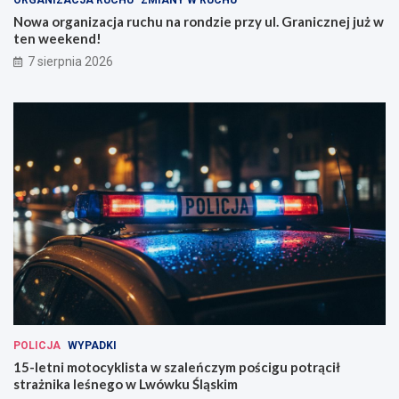
ł
z
Nowa organizacja ruchu na rondzie przy ul. Granicznej już w
a
n
ten weekend!
w
e
7 sierpnia 2026
i
j
u
j
!
u
ż
w
t
e
n
w
e
e
k
e
n
d
!
POLICJA
WYPADKI
15-letni motocyklista w szaleńczym pościgu potrącił
strażnika leśnego w Lwówku Śląskim