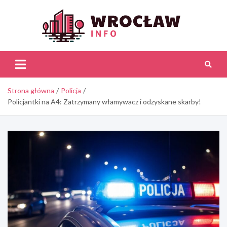
Skip
to
content
Wroc
Inf
Strona główna
Policja
Policjantki na A4: Zatrzymany włamywacz i odzyskane skarby!