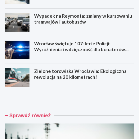
Wypadek na Reymonta: zmiany w kursowaniu
tramwajów i autobusów
Wrocław świętuje 107-lecie Policji:
Wyróżnienia i wdzięczność dla bohaterów
codzienności
Zielone torowiska Wrocławia: Ekologiczna
rewolucja na 20 kilometrach!
R
W
e
y
n
p
o
a
w
d
Sprawdź również
a
e
c
k
j
n
a
a
b
R