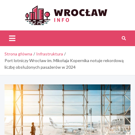
Skip
to
content
Wroc
Inf
Strona główna
Infrastruktura
Port lotniczy Wrocław im. Mikołaja Kopernika notuje rekordową
liczbę obsłużonych pasażerów w 2024