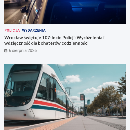
r
o
c
ł
a
POLICJA
WYDARZENIA
w
Wrocław świętuje 107-lecie Policji: Wyróżnienia i
i
wdzięczność dla bohaterów codzienności
u
6 sierpnia 2026