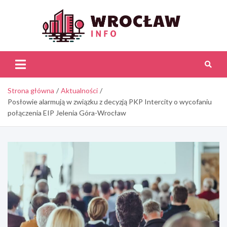
Skip
to
content
Wroc
Inf
Strona główna
Aktualności
Posłowie alarmują w związku z decyzją PKP Intercity o wycofaniu
połączenia EIP Jelenia Góra-Wrocław