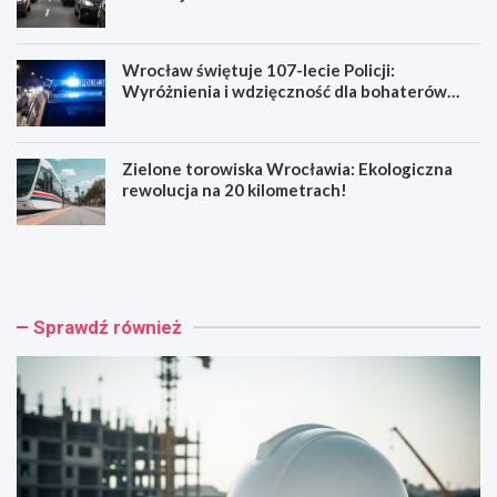
Wrocław świętuje 107-lecie Policji:
Wyróżnienia i wdzięczność dla bohaterów
codzienności
Zielone torowiska Wrocławia: Ekologiczna
rewolucja na 20 kilometrach!
R
W
e
y
n
p
o
a
w
d
Sprawdź również
a
e
c
k
j
n
a
a
b
R
a
e
r
y
o
m
k
o