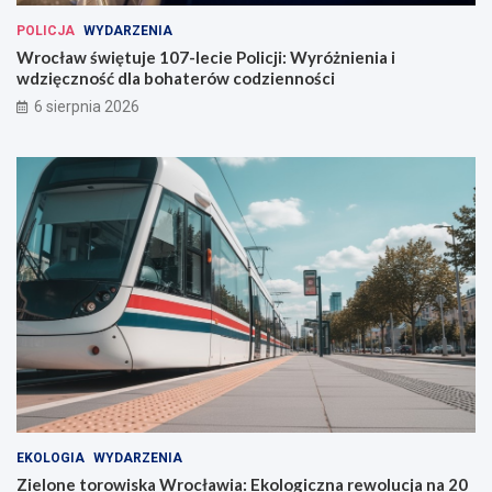
a
POLICJA
WYDARZENIA
w
Wrocław świętuje 107-lecie Policji: Wyróżnienia i
i
wdzięczność dla bohaterów codzienności
u
6 sierpnia 2026
EKOLOGIA
WYDARZENIA
Zielone torowiska Wrocławia: Ekologiczna rewolucja na 20