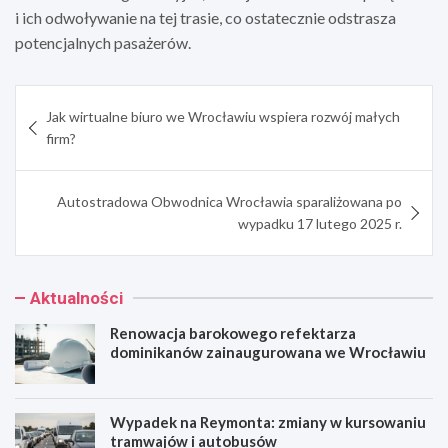
i ich odwoływanie na tej trasie, co ostatecznie odstrasza
potencjalnych pasażerów.
Nawigacja
Jak wirtualne biuro we Wrocławiu wspiera rozwój małych
wpisu
firm?
Autostradowa Obwodnica Wrocławia sparaliżowana po
wypadku 17 lutego 2025 r.
Aktualności
Renowacja barokowego refektarza
dominikanów zainaugurowana we Wrocławiu
Wypadek na Reymonta: zmiany w kursowaniu
tramwajów i autobusów