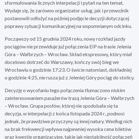
sformułowania licznych interpelacji i pytań na ten temat.
Wydaje się, że zarówno organizator usług, jak i przewoźnik
postanowili odłożyć na później podjęcie decyzji dotyczącej
poprawy sytuacji komunikacyjnej na wspomnianym odcinku.
Począwszy od 15 grudnia 2024 roku, nowy rozkład jazdy
pociągów nie przewiduje już połączenia EIP na trasie Jelenia
Góra – Wałbrzych – Wrocław. Skład ekspresowy, który miał
docelowo dotrzeć do Warszawy, kończy swój bieg we
Wrocławiu o godzinie 17:23. O świcie natomiast, dokładniej
o godzinie 4:25, nie rusza już z Jeleniej Góry pociąg do stolicy.
Decyzję o wycofaniu tego połączenia tłumaczono niskim
zainteresowaniem pasażerów trasą Jelenia Góra – Wałbrzych
– Wrocław. Grupa posłów, której nie spodobała się ta
decyzja, w interpelacji z końca listopada 2024 r., podnosi
jednak, że prawdziwe przyczyny są innej natury. Według nich
na brak frekwencji wpływa najpewniej wysoka cena biletów
oraz kwestie organizacyjne, takie jak niestabilność połączeń