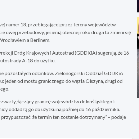
wej numer 18, przebiegającej przez tereny województw
ie owej przebudowy, jesienią obecnej roku droga ta zmieni się
 Wrocławiem a Berlinem.
rekcji Dróg Krajowych i Autostrad (GDDKiA) sugerują, że 16
autostrady A-18 do użytku.
cie pozostałych odcinków. Zielonogórski Oddział GDDKiA
iu: jeden od mostu granicznego do węzła Olszyna, drugi od
iego.
czwarty, łączący granicę województw dolnośląskiego i
icy oddadzą go do użytku najpóźniej do 16 października.
rzypuszczać, że termin ten zostanie dotrzymany” – podaje