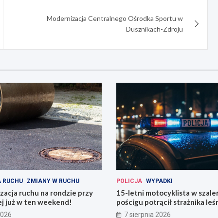
Modernizacja Centralnego Ośrodka Sportu w
Dusznikach-Zdroju
 RUCHU
ZMIANY W RUCHU
POLICJA
WYPADKI
acja ruchu na rondzie przy
15-letni motocyklista w szal
ej już w ten weekend!
pościgu potrącił strażnika le
Lwówku Śląskim
2026
7 sierpnia 2026