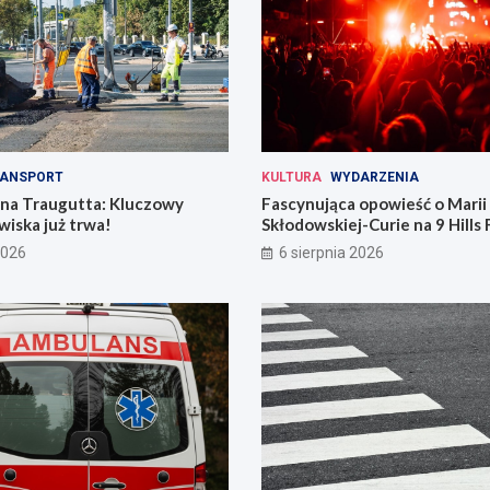
ANSPORT
KULTURA
WYDARZENIA
 na Traugutta: Kluczowy
Fascynująca opowieść o Marii
iska już trwa!
Skłodowskiej-Curie na 9 Hills 
2026
6 sierpnia 2026