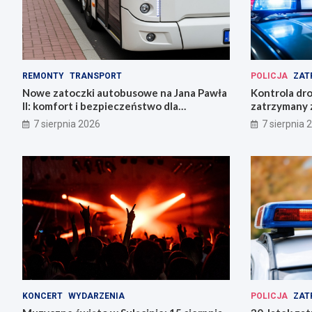
REMONTY
TRANSPORT
POLICJA
ZAT
Nowe zatoczki autobusowe na Jana Pawła
Kontrola dr
II: komfort i bezpieczeństwo dla
zatrzymany z
mieszkańców!
ucieczki
7 sierpnia 2026
7 sierpnia 
KONCERT
WYDARZENIA
POLICJA
ZAT