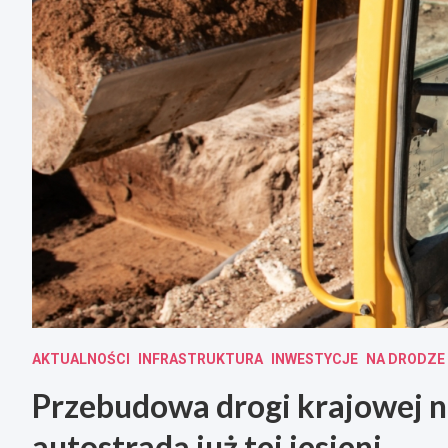
AKTUALNOŚCI
INFRASTRUKTURA
INWESTYCJE
NA DRODZE
Przebudowa drogi krajowej nr
autostradą już tej jesieni