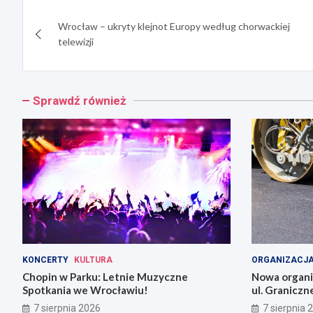
Nawigacja
Wrocław – ukryty klejnot Europy według chorwackiej
wpisu
telewizji
Sprawdź również
KONCERTY
KULTURA
ORGANIZACJA
Chopin w Parku: Letnie Muzyczne
Nowa organiz
Spotkania we Wrocławiu!
ul. Graniczn
7 sierpnia 2026
7 sierpnia 