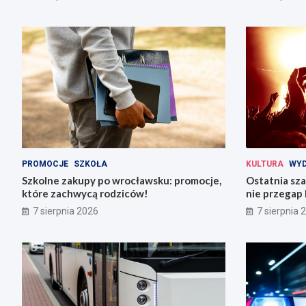
PROMOCJE
SZKOŁA
KULTURA
WYD
Szkolne zakupy po wrocławsku: promocje,
Ostatnia sza
które zachwycą rodziców!
nie przegap 
7 sierpnia 2026
7 sierpnia 