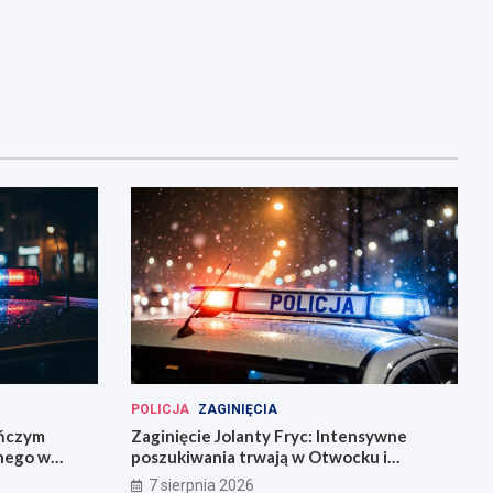
POLICJA
ZAGINIĘCIA
eńczym
Zaginięcie Jolanty Fryc: Intensywne
śnego w
poszukiwania trwają w Otwocku i
Wrocławiu
7 sierpnia 2026