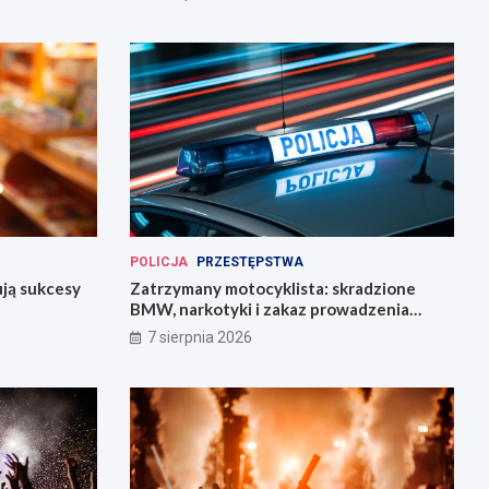
POLICJA
PRZESTĘPSTWA
ują sukcesy
Zatrzymany motocyklista: skradzione
BMW, narkotyki i zakaz prowadzenia
pojazdów
7 sierpnia 2026