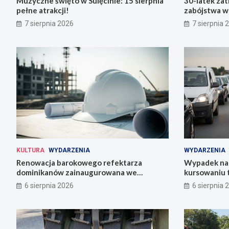
Muzyczne święto w Sulęcinie: 15 sierpnia
30-latek zat
pełne atrakcji!
zabójstwa w
7 sierpnia 2026
7 sierpnia 
KULTURA
WYDARZENIA
WYDARZENIA
Renowacja barokowego refektarza
Wypadek na 
dominikanów zainaugurowana we
kursowaniu 
Wrocławiu
6 sierpnia 2026
6 sierpnia 