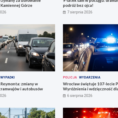
rzymany za usiłowanie
9-latek sam w pociągu: drama
 Kamiennej Górze
podróż bez ojca!
2026
7 sierpnia 2026
WYPADKI
POLICJA
WYDARZENIA
Reymonta: zmiany w
Wrocław świętuje 107-lecie Po
tramwajów i autobusów
Wyróżnienia i wdzięczność d
codzienności
2026
6 sierpnia 2026