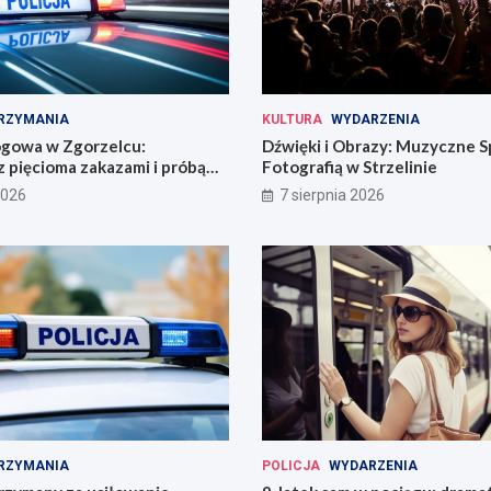
RZYMANIA
KULTURA
WYDARZENIA
ogowa w Zgorzelcu:
Dźwięki i Obrazy: Muzyczne S
 pięcioma zakazami i próbą
Fotografią w Strzelinie
2026
7 sierpnia 2026
RZYMANIA
POLICJA
WYDARZENIA