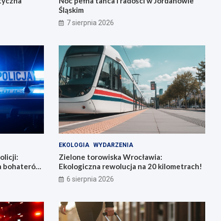
tyczna
Noc pełna tańca i radości w Jordanowie
Śląskim
7 sierpnia 2026
EKOLOGIA
WYDARZENIA
licji:
Zielone torowiska Wrocławia:
la bohaterów
Ekologiczna rewolucja na 20 kilometrach!
6 sierpnia 2026