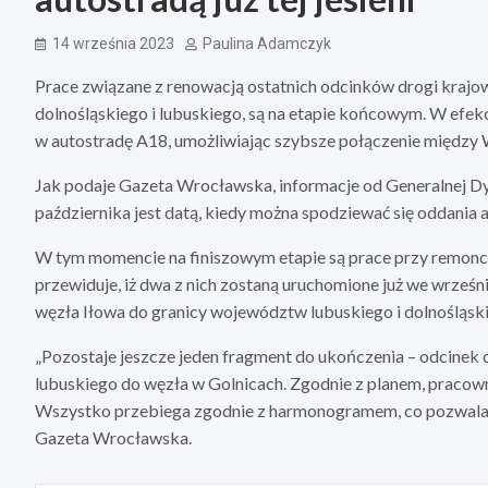
14 września 2023
Paulina Adamczyk
Prace związane z renowacją ostatnich odcinków drogi krajo
dolnośląskiego i lubuskiego, są na etapie końcowym. W efekc
w autostradę A18, umożliwiając szybsze połączenie między
Jak podaje Gazeta Wrocławska, informacje od Generalnej Dy
października jest datą, kiedy można spodziewać się oddania 
W tym momencie na finiszowym etapie są prace przy remon
przewiduje, iż dwa z nich zostaną uruchomione już we wrześn
węzła Iłowa do granicy województw lubuskiego i dolnośląsk
„Pozostaje jeszcze jeden fragment do ukończenia – odcinek 
lubuskiego do węzła w Golnicach. Zgodnie z planem, pracown
Wszystko przebiega zgodnie z harmonogramem, co pozwala p
Gazeta Wrocławska.