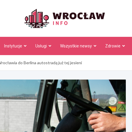
Wrocł
Instytucje
Usługi
Wszystkie newsy
Zdrowie
rocławia do Berlina autostradą już tej jesieni