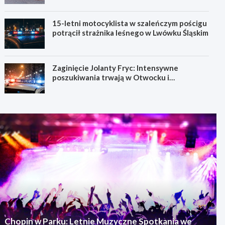
15-letni motocyklista w szaleńczym pościgu
potrącił strażnika leśnego w Lwówku Śląskim
Zaginięcie Jolanty Fryc: Intensywne
poszukiwania trwają w Otwocku i
Wrocławiu
Chopin w Parku: Letnie Muzyczne Spotkania we