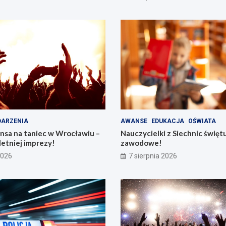
ARZENIA
AWANSE
EDUKACJA
OŚWIATA
nsa na taniec w Wrocławiu –
Nauczycielki z Siechnic święt
letniej imprezy!
zawodowe!
2026
7 sierpnia 2026