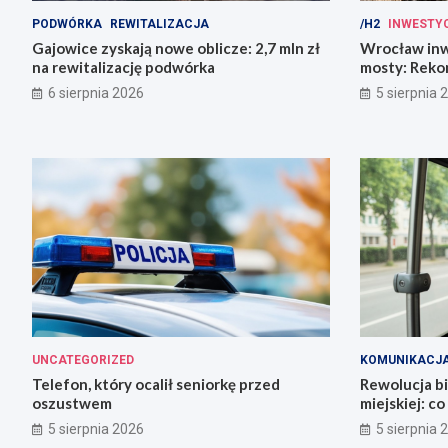
PODWÓRKA
REWITALIZACJA
/H2
INWESTY
Gajowice zyskają nowe oblicze: 2,7 mln zł
Wrocław inw
na rewitalizację podwórka
mosty: Rekon
miasto!
6 sierpnia 2026
5 sierpnia 
UNCATEGORIZED
KOMUNIKACJ
Telefon, który ocalił seniorkę przed
Rewolucja b
oszustwem
miejskiej: c
5 sierpnia 2026
5 sierpnia 