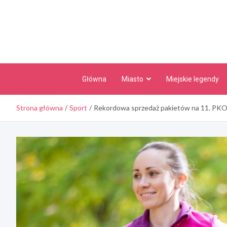
Skip
to
content
Główna
Miasto
Miejskie legendy
Strona główna
Sport
Rekordowa sprzedaż pakietów na 11. PKO