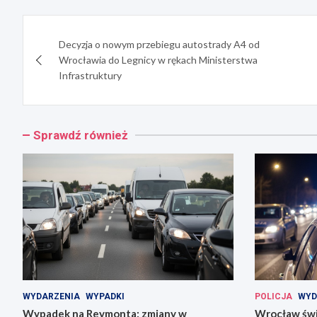
Nawigacja
Decyzja o nowym przebiegu autostrady A4 od
wpisu
Wrocławia do Legnicy w rękach Ministerstwa
Infrastruktury
Sprawdź również
WYDARZENIA
WYPADKI
POLICJA
WYD
Wypadek na Reymonta: zmiany w
Wrocław świę