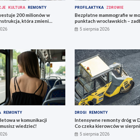
CJE
KULTURA
REMONTY
PROFILAKTYKA
ZDROWIE
estuje 200 milionów w
Bezpłatne mammografie w mo
strukcja, która zmieni
punktach wrocławskich – zadb
zdrowie!
2026
5 sierpnia 2026
A
REMONTY
DROGI
REMONTY
iletowa w komunikacji
Intensywne remonty dróg w D
o musisz wiedzieć!
Co czeka kierowców w sierpn
2026
5 sierpnia 2026