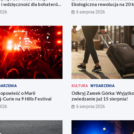
 i wdzięczność dla bohaterów
Ekologiczna rewolucja na 20 
i
2026
6 sierpnia 2026
ARZENIA
KULTURA
WYDARZENIA
opowieść o Marii
Odkryj Zamek Górka: Wyjątk
-Curie na 9 Hills Festival
zwiedzanie już 15 sierpnia!
2026
6 sierpnia 2026