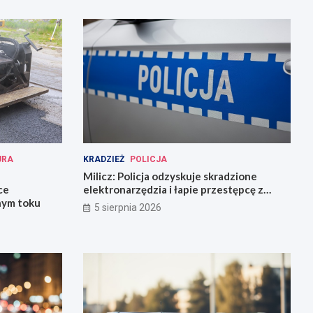
URA
KRADZIEŻ
POLICJA
Milicz: Policja odzyskuje skradzione
ce
elektronarzędzia i łapie przestępcę z
nym toku
narkotykami
5 sierpnia 2026