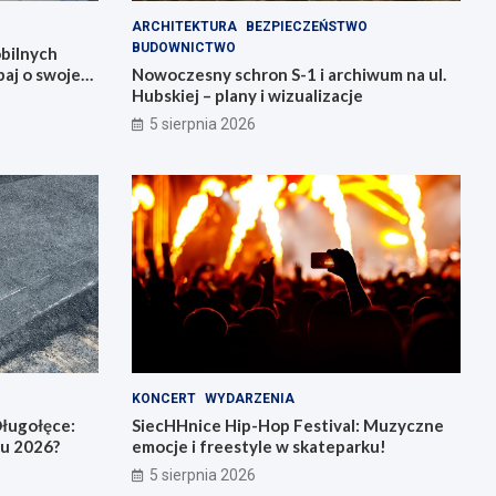
ARCHITEKTURA
BEZPIECZEŃSTWO
BUDOWNICTWO
bilnych
aj o swoje
Nowoczesny schron S-1 i archiwum na ul.
Hubskiej – plany i wizualizacje
5 sierpnia 2026
KONCERT
WYDARZENIA
ługołęce:
SiecHHnice Hip-Hop Festival: Muzyczne
iu 2026?
emocje i freestyle w skateparku!
5 sierpnia 2026