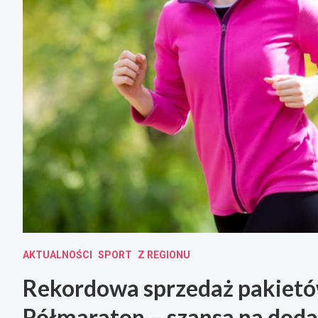
AKTUALNOŚCI
SPORT
Z REGIONU
Rekordowa sprzedaż pakiet
Półmaraton – szansa na dod