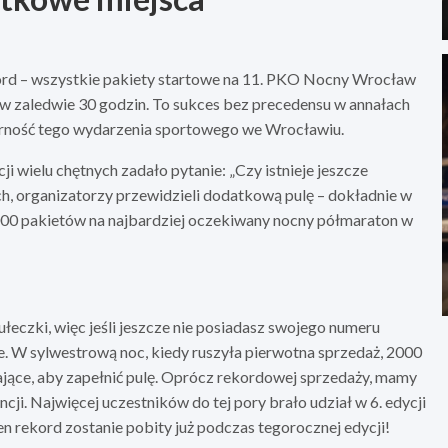
ord – wszystkie pakiety startowe na 11. PKO Nocny Wrocław
 w zaledwie 30 godzin. To sukces bez precedensu w annałach
arność tego wydarzenia sportowego we Wrocławiu.
cji wielu chętnych zadało pytanie: „Czy istnieje jeszcze
ch, organizatorzy przewidzieli dodatkową pulę – dokładnie w
 2000 pakietów na najbardziej oczekiwany nocny półmaraton w
ułeczki, więc jeśli jeszcze nie posiadasz swojego numeru
ie. W sylwestrową noc, kiedy ruszyła pierwotna sprzedaż, 2000
ające, aby zapełnić pulę. Oprócz rekordowej sprzedaży, mamy
i. Najwięcej uczestników do tej pory brało udział w 6. edycji
n rekord zostanie pobity już podczas tegorocznej edycji!