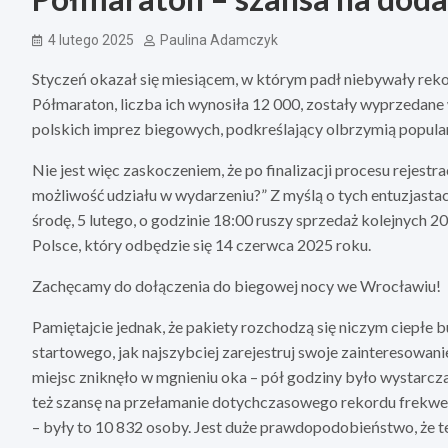
4 lutego 2025
Paulina Adamczyk
Styczeń okazał się miesiącem, w którym padł niebywały rek
Półmaraton, liczba ich wynosiła 12 000, zostały wyprzedane
polskich imprez biegowych, podkreślający olbrzymią popul
Nie jest więc zaskoczeniem, że po finalizacji procesu rejestra
możliwość udziału w wydarzeniu?” Z myślą o tych entuzjasta
środę, 5 lutego, o godzinie 18:00 ruszy sprzedaż kolejnych
Polsce, który odbędzie się 14 czerwca 2025 roku.
Zachęcamy do dołączenia do biegowej nocy we Wrocławiu!
Pamiętajcie jednak, że pakiety rozchodzą się niczym ciepłe b
startowego, jak najszybciej zarejestruj swoje zainteresowan
miejsc zniknęło w mgnieniu oka – pół godziny było wystarcz
też szansę na przełamanie dotychczasowego rekordu frekwencj
– były to 10 832 osoby. Jest duże prawdopodobieństwo, że te