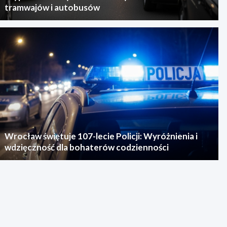
tramwajów i autobusów
Wrocław świętuje 107-lecie Policji: Wyróżnienia i
wdzięczność dla bohaterów codzienności