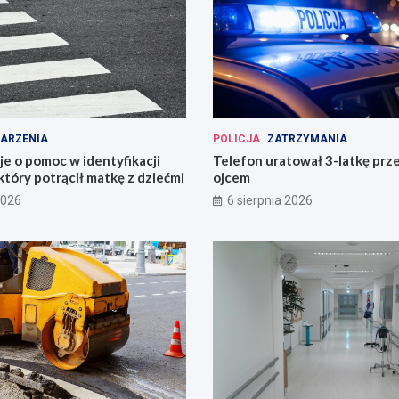
ARZENIA
POLICJA
ZATRZYMANIA
uje o pomoc w identyfikacji
Telefon uratował 3-latkę prz
który potrącił matkę z dziećmi
ojcem
2026
6 sierpnia 2026