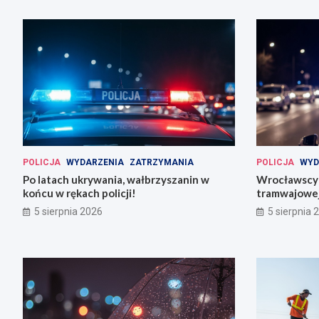
POLICJA
WYDARZENIA
ZATRZYMANIA
POLICJA
WYD
Po latach ukrywania, wałbrzyszanin w
Wrocławscy 
końcu w rękach policji!
tramwajowej
5 sierpnia 2026
5 sierpnia 