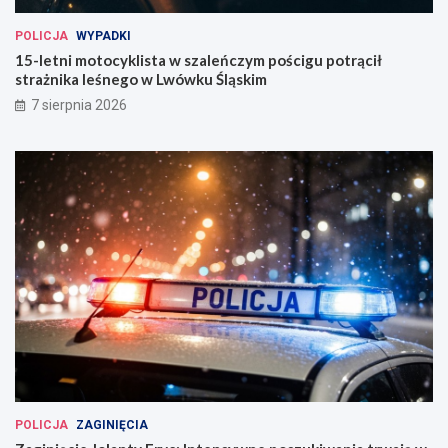
POLICJA
WYPADKI
15-letni motocyklista w szaleńczym pościgu potrącił
strażnika leśnego w Lwówku Śląskim
7 sierpnia 2026
POLICJA
ZAGINIĘCIA