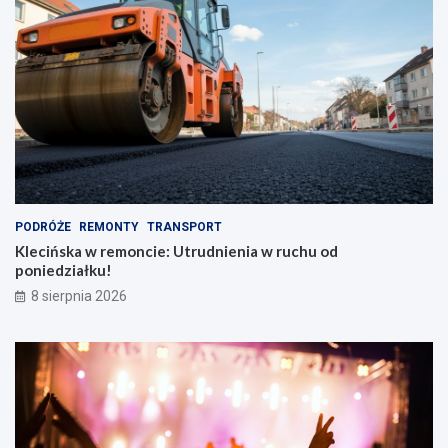
y
k
m
t
p
y
l
w
e
y
c
!
a
k
i
e
m
PODRÓŻE
REMONTY
TRANSPORT
Klecińska w remoncie: Utrudnienia w ruchu od
poniedziałku!
8 sierpnia 2026