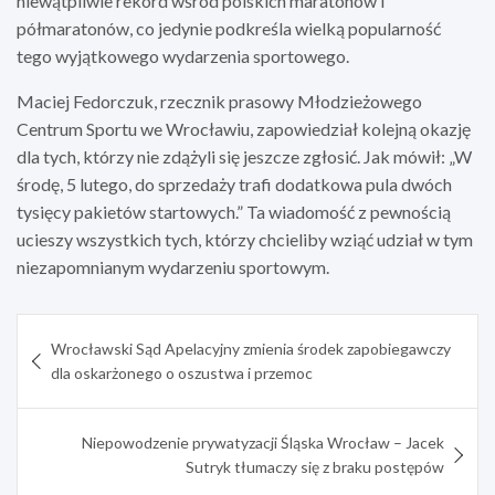
niewątpliwie rekord wśród polskich maratonów i
półmaratonów, co jedynie podkreśla wielką popularność
tego wyjątkowego wydarzenia sportowego.
Maciej Fedorczuk, rzecznik prasowy Młodzieżowego
Centrum Sportu we Wrocławiu, zapowiedział kolejną okazję
dla tych, którzy nie zdążyli się jeszcze zgłosić. Jak mówił: „W
środę, 5 lutego, do sprzedaży trafi dodatkowa pula dwóch
tysięcy pakietów startowych.” Ta wiadomość z pewnością
ucieszy wszystkich tych, którzy chcieliby wziąć udział w tym
niezapomnianym wydarzeniu sportowym.
Nawigacja
Wrocławski Sąd Apelacyjny zmienia środek zapobiegawczy
wpisu
dla oskarżonego o oszustwa i przemoc
Niepowodzenie prywatyzacji Śląska Wrocław – Jacek
Sutryk tłumaczy się z braku postępów