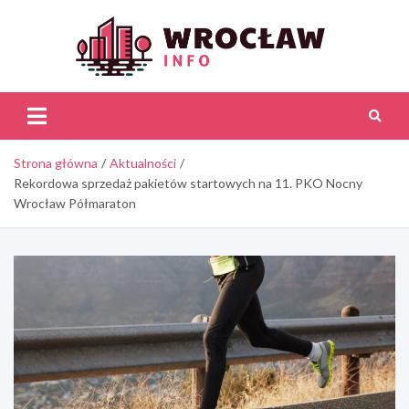
Skip
to
content
Wroc
Inf
Strona główna
Aktualności
Rekordowa sprzedaż pakietów startowych na 11. PKO Nocny
Wrocław Półmaraton