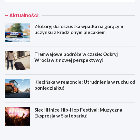
Aktualności
Złotoryjska oszustka wpadła na gorącym
uczynku z kradzionym plecakiem
Tramwajowe podróże w czasie: Odkryj
Wrocław z nowej perspektywy!
Klecińska w remoncie: Utrudnienia w ruchu od
poniedziałku!
SiecHHnice Hip-Hop Festival: Muzyczna
Ekspresja w Skateparku!
Z
T
ł
r
o
a