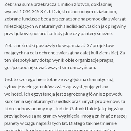
Zebrana suma przekracza 1 milion złotych, dokładniej
wynosi 1 034 345,87 zł. Dzięki różnorodnym działaniom,
zebrane fundusze będą przeznaczone na pomoc dla zwierząt
mieszkających w naturalnych siedliskach, takich jak pingwiny
przylądkowe, nosorożce indyjskie czy pantery śnieżne.
Zebrane środki posłużyły do wsparcia aż 37 projektów
mających na celu ochronę zwierząt na całej kuli ziemskiej. Za
ten niespotykany dotąd wynik obie organizacje pragną
gorąco podziękować wszystkim darczyńcom.
Jest to szczególnie istotne ze względu na dramatyczną
sytuację wielu gatunków zwierząt występujących na
wolności. Ich egzystencja jest zagrożona głównie z powodu
kurczenia się naturalnych siedlisk oraz innych problemów, za
które odpowiadamy my – ludzie. Gatunki takie jak pingwiny
przylądkowe są na granicy wyginięcia i mogą zniknąć z naszej
planety w ciągu najbliższych lat. Dlatego tak niezmiernie
ważne jest każde grosze, które możemy przeznaczyć na