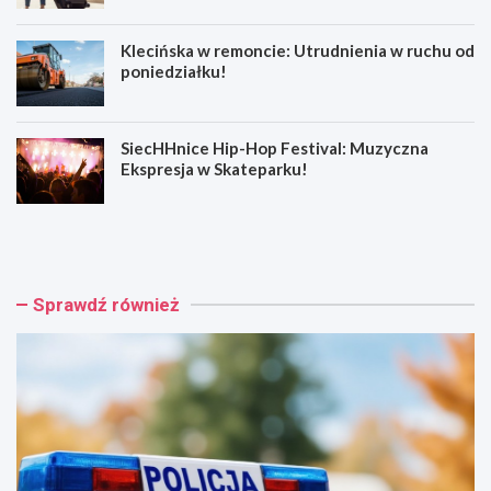
Klecińska w remoncie: Utrudnienia w ruchu od
poniedziałku!
SiecHHnice Hip-Hop Festival: Muzyczna
Ekspresja w Skateparku!
Z
T
ł
r
o
a
t
m
o
w
Sprawdź również
r
a
y
j
j
o
s
w
k
e
a
p
o
o
s
d
z
r