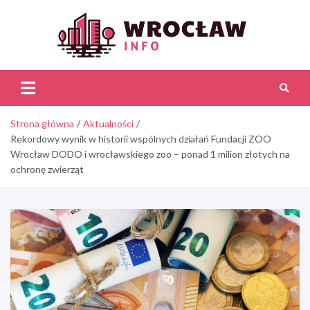
Skip
to
content
Wroc
Inf
Strona główna
Aktualności
Rekordowy wynik w historii wspólnych działań Fundacji ZOO
Wrocław DODO i wrocławskiego zoo – ponad 1 milion złotych na
ochronę zwierząt