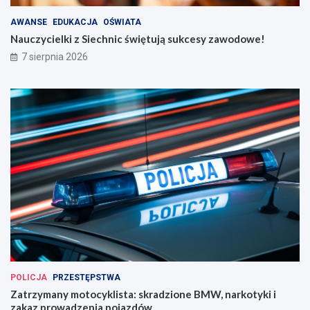
AWANSE
EDUKACJA
OŚWIATA
Nauczycielki z Siechnic świętują sukcesy zawodowe!
7 sierpnia 2026
POLICJA
PRZESTĘPSTWA
Zatrzymany motocyklista: skradzione BMW, narkotyki i
zakaz prowadzenia pojazdów