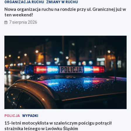
ORGANIZACJA RUCHU
ZMIANY W RUCHU
a
s
r
z
Nowa organizacja ruchu na rondzie przy ul. Granicznej już w
o
a
ten weekend!
n
l
7 sierpnia 2026
d
e
z
ń
i
c
e
z
p
y
r
m
z
p
y
o
u
ś
l
c
.
i
G
g
r
u
a
p
n
o
i
t
c
r
POLICJA
WYPADKI
z
ą
15-letni motocyklista w szaleńczym pościgu potrącił
n
c
strażnika leśnego w Lwówku Śląskim
e
i