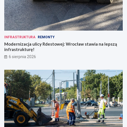
INFRASTRUKTURA
REMONTY
Modernizacja ulicy Rdestowej: Wrocław stawia na lepszą
infrastrukturę!
6 sierpnia 2026