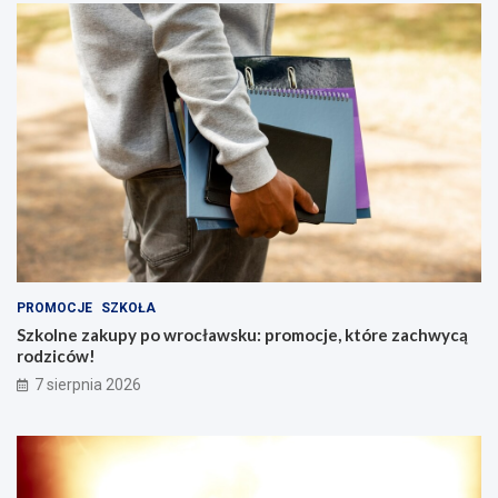
u
Ś
l
ą
s
k
i
m
PROMOCJE
SZKOŁA
Szkolne zakupy po wrocławsku: promocje, które zachwycą
rodziców!
7 sierpnia 2026