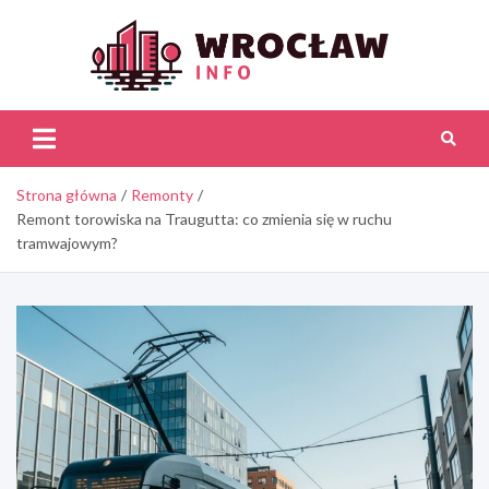
Skip
to
content
Wroc
Inf
Strona główna
Remonty
Remont torowiska na Traugutta: co zmienia się w ruchu
tramwajowym?