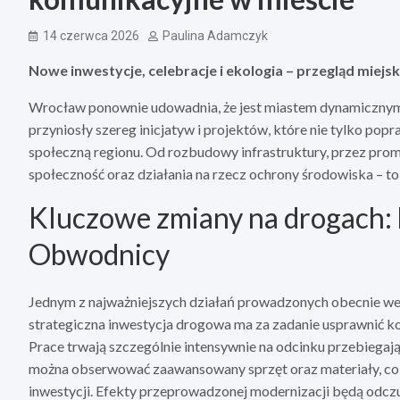
14 czerwca 2026
Paulina Adamczyk
Nowe inwestycje, celebracje i ekologia – przegląd miej
Wrocław ponownie udowadnia, że jest miastem dynamicznym
przyniosły szereg inicjatyw i projektów, które nie tylko popra
społeczną regionu. Od rozbudowy infrastruktury, przez prom
społeczność oraz działania na rzecz ochrony środowiska – t
Kluczowe zmiany na drogach:
Obwodnicy
Jednym z najważniejszych działań prowadzonych obecnie 
strategiczna inwestycja drogowa ma za zadanie usprawnić k
Prace trwają szczególnie intensywnie na odcinku przebiega
można obserwować zaawansowany sprzęt oraz materiały, co d
inwestycji. Efekty przeprowadzonej modernizacji będą odcz