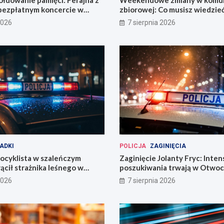
bezpłatnym koncercie w
zbiorowej: Co musisz wiedzie
2026
7 sierpnia 2026
ADKI
POLICJA
ZAGINIĘCIA
ocyklista w szaleńczym
Zaginięcie Jolanty Fryc: Inte
ącił strażnika leśnego w
poszukiwania trwają w Otwoc
kim
Wrocławiu
2026
7 sierpnia 2026