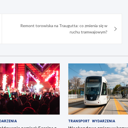
Remont torowiska na Traugutta: co zmienia się w
ruchu tramwajowym?
DARZENIA
TRANSPORT
WYDARZENIA
łdowanie pamięci: Ferajna z
Weekendowe zmiany w komun