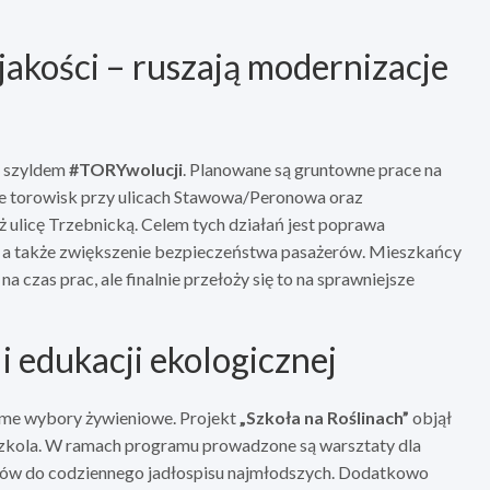
jakości – ruszają modernizacje
d szyldem
#TORYwolucji
. Planowane są gruntowne prace na
je torowisk przy ulicach Stawowa/Peronowa oraz
licę Trzebnicką. Celem tych działań jest poprawa
 a także zwiększenie bezpieczeństwa pasażerów. Mieszkańcy
 czas prac, ale finalnie przełoży się to na sprawniejsze
i edukacji ekologicznej
dome wybory żywieniowe. Projekt
„Szkoła na Roślinach”
objął
dszkola. W ramach programu prowadzone są warsztaty dla
łków do codziennego jadłospisu najmłodszych. Dodatkowo