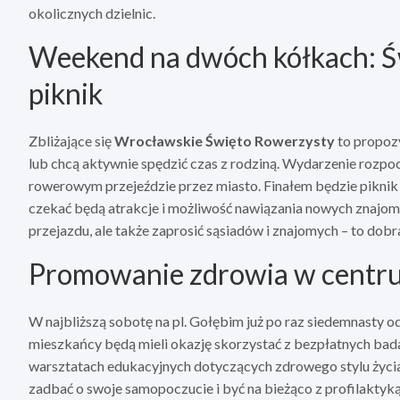
okolicznych dzielnic.
Weekend na dwóch kółkach: Ś
piknik
Zbliżające się
Wrocławskie Święto Rowerzysty
to propoz
lub chcą aktywnie spędzić czas z rodziną. Wydarzenie rozpoc
rowerowym przejeździe przez miasto. Finałem będzie piknik
czekać będą atrakcje i możliwość nawiązania nowych znajomo
przejazdu, ale także zaprosić sąsiadów i znajomych – to dobra 
Promowanie zdrowia w centr
W najbliższą sobotę na pl. Gołębim już po raz siedemnasty o
mieszkańcy będą mieli okazję skorzystać z bezpłatnych bada
warsztatach edukacyjnych dotyczących zdrowego stylu życia
zadbać o swoje samopoczucie i być na bieżąco z profilaktyk