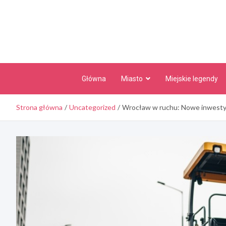
Skip
to
content
Główna
Miasto
Miejskie legendy
Strona główna
Uncategorized
Wrocław w ruchu: Nowe inwestyc