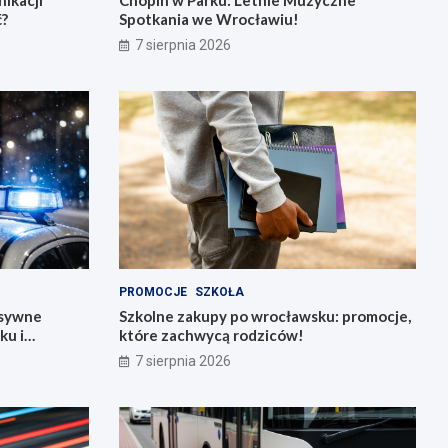
ć?
Spotkania we Wrocławiu!
7 sierpnia 2026
PROMOCJE
SZKOŁA
nsywne
Szkolne zakupy po wrocławsku: promocje,
ku i
które zachwycą rodziców!
7 sierpnia 2026