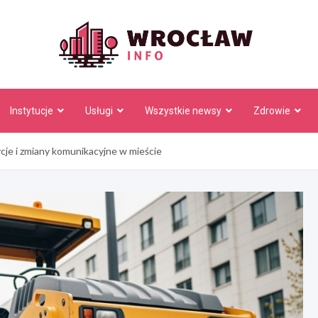
Wrocł
Instytucje
Usługi
Wszystkie newsy
Zdrowie
je i zmiany komunikacyjne w mieście