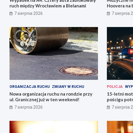
ruch między Wrocławiem a Bielanami
Hoovera na 
Wrocławiu
7 sierpnia 2026
7 sierpnia 
ORGANIZACJA RUCHU
ZMIANY W RUCHU
POLICJA
WYP
Nowa organizacja ruchu na rondzie przy
15-letni mot
ul. Granicznej już w ten weekend!
pościgu potr
Lwówku Śląs
7 sierpnia 2026
7 sierpnia 