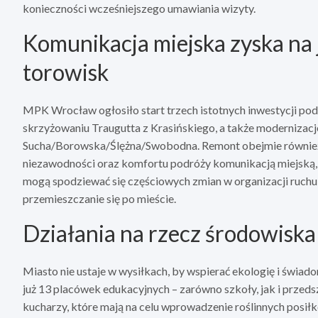
konieczności wcześniejszego umawiania wizyty.
Komunikacja miejska zyska na 
torowisk
MPK Wrocław ogłosiło start trzech istotnych inwestycji po
skrzyżowaniu Traugutta z Krasińskiego, a także modernizac
Sucha/Borowska/Ślężna/Swobodna. Remont obejmie również u
niezawodności oraz komfortu podróży komunikacją miejską,
mogą spodziewać się częściowych zmian w organizacji ruchu na
przemieszczanie się po mieście.
Działania na rzecz środowiska 
Miasto nie ustaje w wysiłkach, by wspierać ekologię i świa
już 13 placówek edukacyjnych – zarówno szkoły, jak i prze
kucharzy, które mają na celu wprowadzenie roślinnych posi