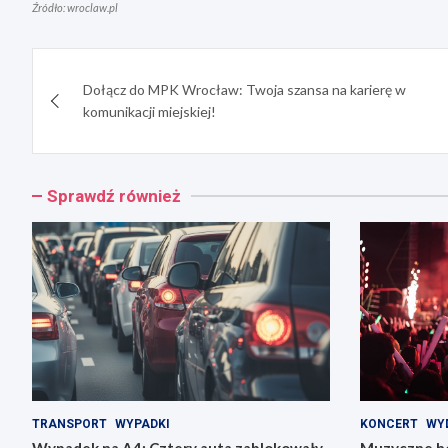
Źródło: wroclaw.pl
Nawigacja
Dołącz do MPK Wrocław: Twoja szansa na karierę w
wpisu
komunikacji miejskiej!
Sprawdź również
TRANSPORT
WYPADKI
KONCERT
WY
Wypadek na A4: Cztery auta zablokowały
Muzyczne ho