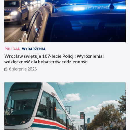
a
w
w
e
W
r
o
c
ł
a
POLICJA
WYDARZENIA
w
Wrocław świętuje 107-lecie Policji: Wyróżnienia i
i
wdzięczność dla bohaterów codzienności
u
6 sierpnia 2026