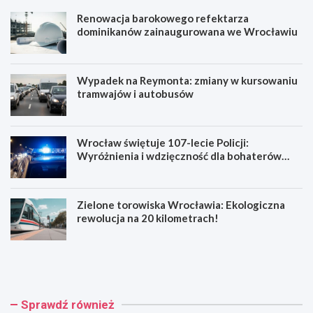
Renowacja barokowego refektarza
dominikanów zainaugurowana we Wrocławiu
Wypadek na Reymonta: zmiany w kursowaniu
tramwajów i autobusów
Wrocław świętuje 107-lecie Policji:
Wyróżnienia i wdzięczność dla bohaterów
codzienności
Zielone torowiska Wrocławia: Ekologiczna
rewolucja na 20 kilometrach!
R
W
e
y
n
p
o
a
w
d
Sprawdź również
a
e