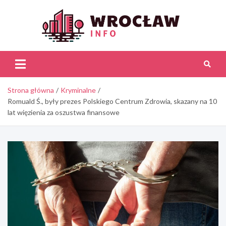
Skip
to
content
Wroc
Inf
Strona główna
Kryminalne
Romuald Ś., były prezes Polskiego Centrum Zdrowia, skazany na 10
lat więzienia za oszustwa finansowe