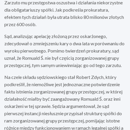
Zarzuto mu przestępstwa oszustwa i działania niekorzystne
dla obligatariuszy spółki. Jak podkreśla prokuratura,
efektem tych działań była utrata blisko 80 milionów złotych
przez 600 osób.
Sąd, analizując apelację złożoną przez oskarżonego,
zdecydował o zmniejszeniu kary o dwa lata w porównaniu do
wyroku pierwotnego. Pomimo twierdzeń prokuratury, sąd
uznał, że Romuald Ś. nie był częścią zorganizowanej grupy
przestępczej, tym samym uniewinniając go od tego zarzutu.
Na czele składu sędziowskiego stał Robert Zdych, który
podkreślił, że niemożliwe jest jednoznaczne potwierdzenie
faktu istnienia zorganizowanej grupy przestępczej, w której
działalność miałby być zaangażowany Romuald Ś. oraz inni
oskarżeni w tej sprawie. Sędzia argumentował, że sąd
pierwszej instancji niesłusznie przypisał strukturę spółki do
ram zorganizowanej grupy przestępczej, pomijając istotne
różnice między funkcjonowaniem w ramach legalnej spółki a