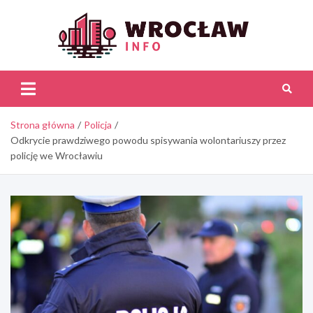
Skip
to
content
Wroc
Inf
Strona główna
Policja
Odkrycie prawdziwego powodu spisywania wolontariuszy przez
policję we Wrocławiu