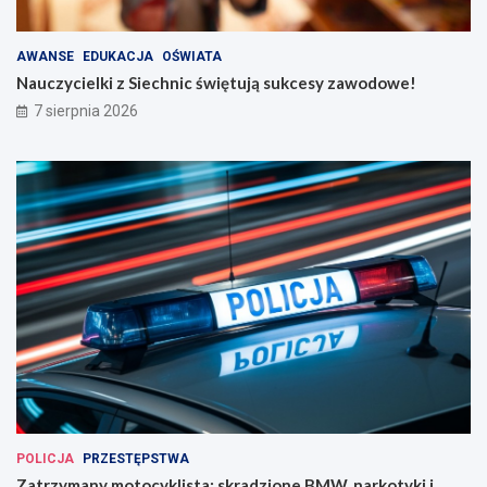
AWANSE
EDUKACJA
OŚWIATA
Nauczycielki z Siechnic świętują sukcesy zawodowe!
7 sierpnia 2026
POLICJA
PRZESTĘPSTWA
Zatrzymany motocyklista: skradzione BMW, narkotyki i