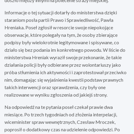
doszło między innymi na polecenie straży miejskiej.
Informacje o tej sytuacji dotarły do ministerstwa dzięki
staraniom posła partii Prawo i Sprawiedliwość, Pawła
Hreniaka. Poseł zgłosił w resorcie swoje niepokojące
obserwacje, które polegały na tym, że osoby zbierające
podpisy były wielokrotnie legitymowane i spisywane, co
działo się bez podania im konkretnego powodu. W liście do
ministerstwa Hreniak wyraził swoje przekonanie, że takie
działania policji były odbierane przez wolontariuszy jako
próba stłumienia ich aktywności i zaprotestował przeciwko
nim, domagając się wyjaśnienia kwestii podstaw prawnych
takich interwencji oraz sprawdzenia, czy były one
realizowane w wyniku zgłoszenia od jakiejś strony.
Na odpowiedź na te pytania poseł czekał prawie dwa
miesiące. Po trzech tygodniach od złożenia interpelacji,
wiceminister spraw wewnętrznych, Czesław Mroczek,
poprosił o dodatkowy czas na udzielenie odpowiedzi. Po