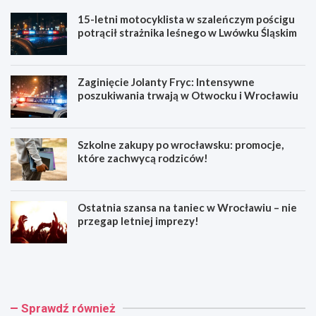
15-letni motocyklista w szaleńczym pościgu
potrącił strażnika leśnego w Lwówku Śląskim
Zaginięcie Jolanty Fryc: Intensywne
poszukiwania trwają w Otwocku i Wrocławiu
Szkolne zakupy po wrocławsku: promocje,
które zachwycą rodziców!
Ostatnia szansa na taniec w Wrocławiu – nie
przegap letniej imprezy!
1
Z
5
a
-
g
l
i
e
n
Sprawdź również
t
i