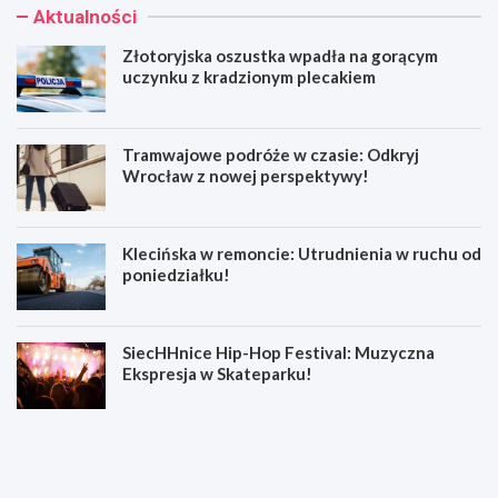
Aktualności
Złotoryjska oszustka wpadła na gorącym
uczynku z kradzionym plecakiem
Tramwajowe podróże w czasie: Odkryj
Wrocław z nowej perspektywy!
Klecińska w remoncie: Utrudnienia w ruchu od
poniedziałku!
SiecHHnice Hip-Hop Festival: Muzyczna
Ekspresja w Skateparku!
Z
T
ł
r
o
a
t
m
o
w