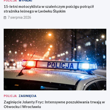
POLICJA
WYPADKI
15-letni motocyklista w szaleńczym pościgu potrącił
strażnika leśnego w Lwówku Śląskim
7 sierpnia 2026
POLICJA
ZAGINIĘCIA
Zaginięcie Jolanty Fryc: Intensywne poszukiwania trwają w
Otwocku i Wrocławiu