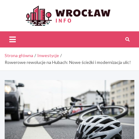
Skip
to
content
Wroc
Inf
Strona główna
Inwestycje
Rowerowe rewolucje na Hubach: Nowe ścieżki i modernizacja ulic!