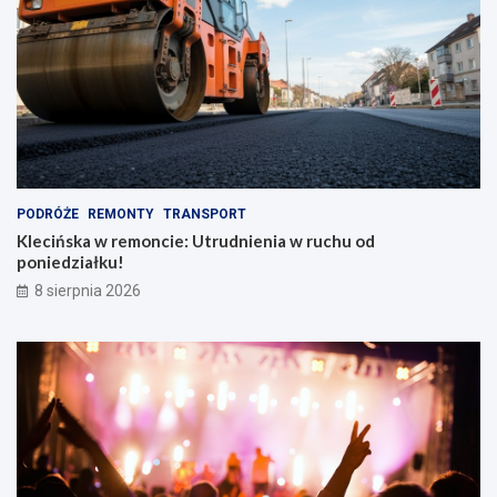
p
y
l
w
e
y
c
!
a
k
i
e
m
PODRÓŻE
REMONTY
TRANSPORT
Klecińska w remoncie: Utrudnienia w ruchu od
poniedziałku!
8 sierpnia 2026