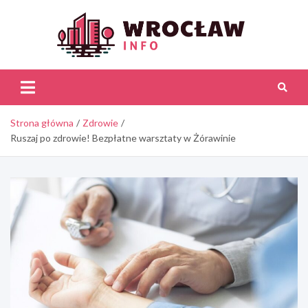
Skip
to
content
Wroc
Inf
Strona główna
Zdrowie
Ruszaj po zdrowie! Bezpłatne warsztaty w Żórawinie