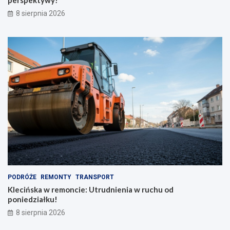
a
p
8 sierpnia 2026
d
e
z
r
i
s
o
p
n
e
y
k
m
t
p
y
l
w
e
y
c
!
a
k
i
e
m
PODRÓŻE
REMONTY
TRANSPORT
Klecińska w remoncie: Utrudnienia w ruchu od
poniedziałku!
8 sierpnia 2026