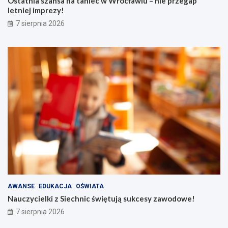
Ostatnia szansa na taniec w Wrocławiu – nie przegap
letniej imprezy!
7 sierpnia 2026
AWANSE
EDUKACJA
OŚWIATA
Nauczycielki z Siechnic świętują sukcesy zawodowe!
7 sierpnia 2026