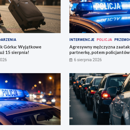
ARZENIA
INTERWENCJE
POLICJA
PRZEMO
k Górka: Wyjątkowe
Agresywny mężczyzna zaata
uż 15 sierpnia!
partnerkę, potem policjantów 
butelką
2026
6 sierpnia 2026