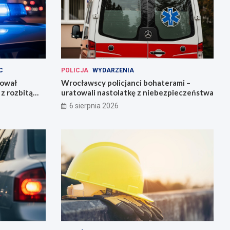
C
POLICJA
WYDARZENIA
kował
Wrocławscy policjanci bohaterami –
z rozbitą
uratowali nastolatkę z niebezpieczeństwa
6 sierpnia 2026