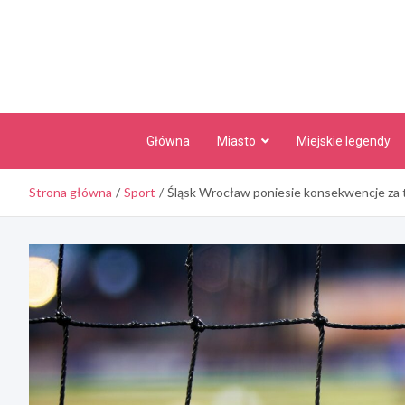
Skip
to
content
Główna
Miasto
Miejskie legendy
Strona główna
Sport
Śląsk Wrocław poniesie konsekwencje za t