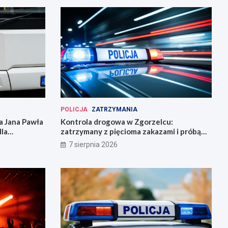
POLICJA
ZATRZYMANIA
 Jana Pawła
Kontrola drogowa w Zgorzelcu:
dla
zatrzymany z pięcioma zakazami i próbą
ucieczki
7 sierpnia 2026