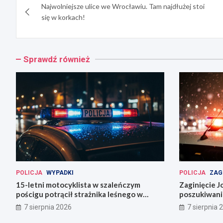
Najwolniejsze ulice we Wrocławiu. Tam najdłużej stoi
wpisu
się w korkach!
Sprawdź również
POLICJA
WYPADKI
POLICJA
ZAG
15-letni motocyklista w szaleńczym
Zaginięcie J
pościgu potrącił strażnika leśnego w
poszukiwani
Lwówku Śląskim
Wrocławiu
7 sierpnia 2026
7 sierpnia 