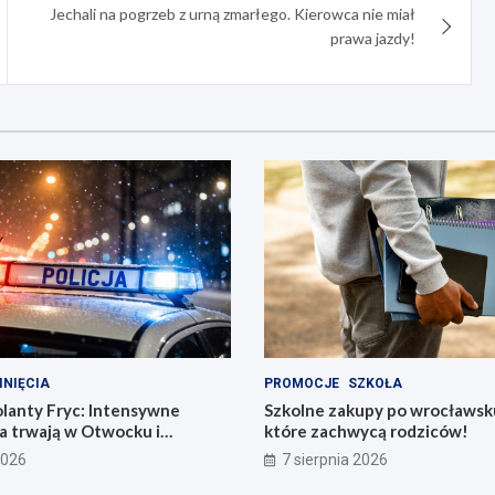
Jechali na pogrzeb z urną zmarłego. Kierowca nie miał
prawa jazdy!
INIĘCIA
PROMOCJE
SZKOŁA
olanty Fryc: Intensywne
Szkolne zakupy po wrocławsk
a trwają w Otwocku i
które zachwycą rodziców!
2026
7 sierpnia 2026