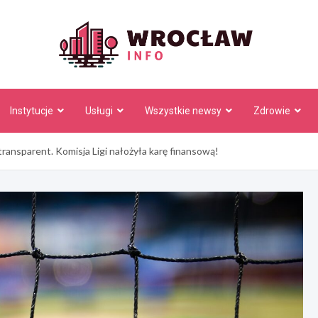
Wrocł
Instytucje
Usługi
Wszystkie newsy
Zdrowie
ransparent. Komisja Ligi nałożyła karę finansową!