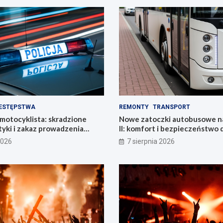
ESTĘPSTWA
REMONTY
TRANSPORT
motocyklista: skradzione
Nowe zatoczki autobusowe na
yki i zakaz prowadzenia
II: komfort i bezpieczeństwo 
mieszkańców!
2026
7 sierpnia 2026