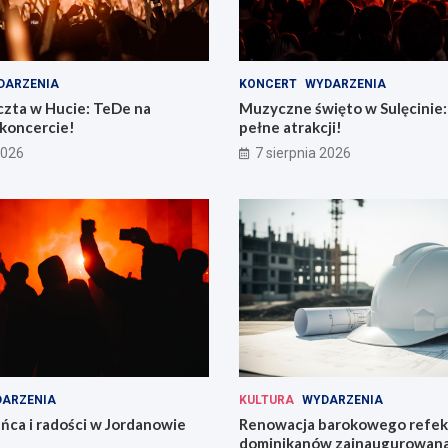
DARZENIA
KONCERT
WYDARZENIA
zta w Hucie: TeDe na
Muzyczne święto w Sulęcinie: 
koncercie!
pełne atrakcji!
2026
7 sierpnia 2026
ARZENIA
KULTURA
WYDARZENIA
ńca i radości w Jordanowie
Renowacja barokowego refek
dominikanów zainaugurowan