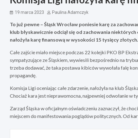
19 marca 2023
Paulina Adamczyk
To już pewne – Śląsk Wrocław poniesie karę za zachow
klub błyskawicznie odciął się od zachowania niektórych 
nałożyła karę finansową w wysokości 15 tysięcy złotych
Całe zajście miało miejsce podczas 22 kolejki PKO BP Ekstr
sympatyzujące ze Śląskiem, wywiesili bezpośrednio na trybun
trzeba dodawać, że taka postawa kibiców wywołała falę kon
propagandę.
Komisja Ligi oceniając całe zdarzenie, nałożyła na klub Ślą
Chociaż kara jest nieprawomocna, najpewniej odwołanie w tym
Zarząd Śląska w oficjalnym oświadczeniu zaznaczył, że chociaż
miejscem do manifestowania poglądów politycznych. Od kar
Nawigacja