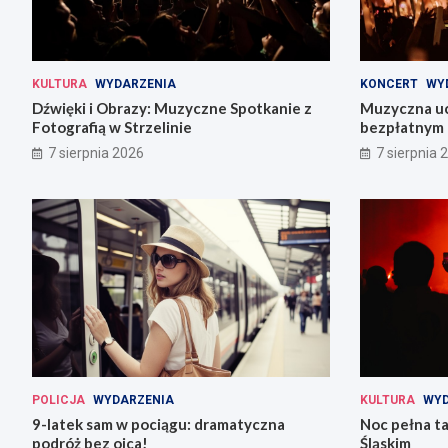
KULTURA
WYDARZENIA
KONCERT
WY
Dźwięki i Obrazy: Muzyczne Spotkanie z
Muzyczna uc
Fotografią w Strzelinie
bezpłatnym 
7 sierpnia 2026
7 sierpnia 
POLICJA
WYDARZENIA
KULTURA
WYD
9-latek sam w pociągu: dramatyczna
Noc pełna ta
podróż bez ojca!
Śląskim