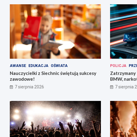
AWANSE
EDUKACJA
OŚWIATA
POLICJA
PRZ
Nauczycielki z Siechnic świętują sukcesy
Zatrzymany 
zawodowe!
BMW, narkot
pojazdów
7 sierpnia 2026
7 sierpnia 