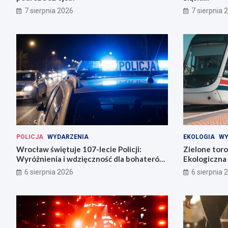
7 sierpnia 2026
7 sierpnia 
POLICJA
WYDARZENIA
EKOLOGIA
WY
Wrocław świętuje 107-lecie Policji:
Zielone tor
Wyróżnienia i wdzięczność dla bohaterów
Ekologiczna 
codzienności
6 sierpnia 2026
6 sierpnia 