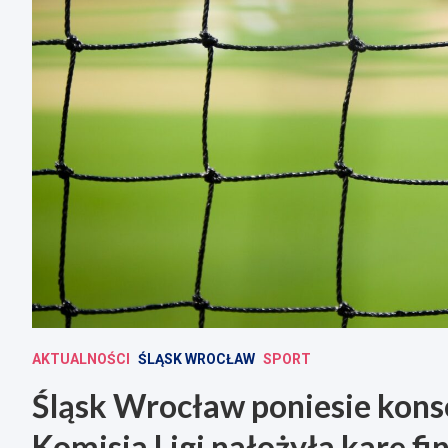
AKTUALNOŚCI
ŚLĄSK WROCŁAW
SPORT
Śląsk Wrocław poniesie kons
Komisja Ligi nałożyła karę f