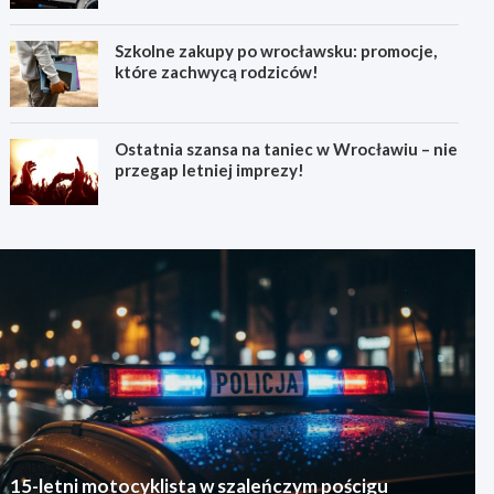
Szkolne zakupy po wrocławsku: promocje,
które zachwycą rodziców!
Ostatnia szansa na taniec w Wrocławiu – nie
przegap letniej imprezy!
15-letni motocyklista w szaleńczym pościgu