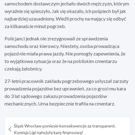
samochodem dostawczym jechało dwóch mężczyzn, którym
wyraźnie się spieszyło. Jak się okazało, ich pośpiech był jak
najbardziej uzasadniony. Wieźli prochy na mający się odbyć
za kilkanaście minut pogrzeb.
Policjanci jednak nie zrezygnowali ze sprawdzenia
samochodu oraz kierowcy. Niestety, osoba prowadząca
pojazd nie miała prawa jazdy. Nie pomogły zapewnienia, że
to wyjątkowa sytuacja oraz że na pobliskim cmentarzu
czekają żałobnicy.
27-letni pracownik zakładu pogrzebowego usłyszał zarzuty
prowadzenia pojazdów bez uprawnień, za co grozi mu kara
do 3 lat sądowego zakazu prowadzenia pojazdów
mechanicznych. Urna bezpiecznie trafiła na cmentarz.
Nawigacja
Śląsk Wrocław poniesie konsekwencje za transparent.
wpisu
Komisja Ligi nałożyła karę finansową!