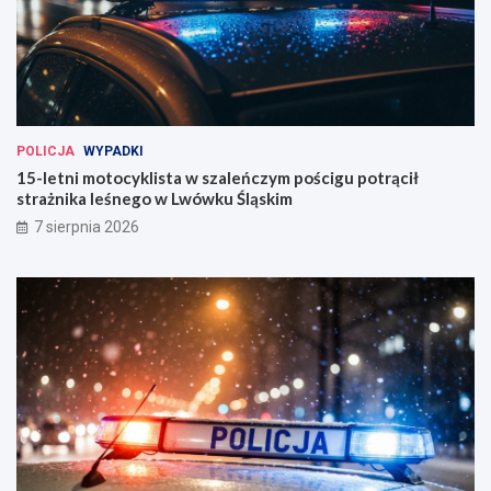
POLICJA
WYPADKI
15-letni motocyklista w szaleńczym pościgu potrącił
strażnika leśnego w Lwówku Śląskim
7 sierpnia 2026