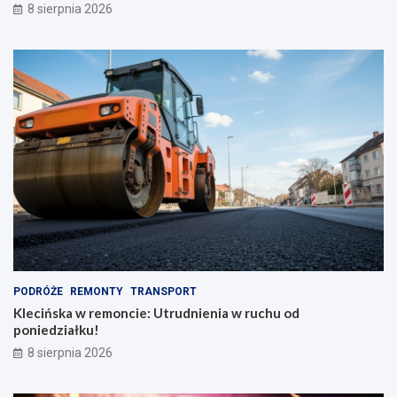
8 sierpnia 2026
d
e
z
r
i
s
o
p
n
e
y
k
m
t
p
y
l
w
e
y
c
!
a
k
i
e
m
PODRÓŻE
REMONTY
TRANSPORT
Klecińska w remoncie: Utrudnienia w ruchu od
poniedziałku!
8 sierpnia 2026