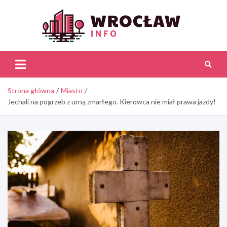
Skip
to
content
Wroc
Inf
Strona główna
Miasto
Jechali na pogrzeb z urną zmarłego. Kierowca nie miał prawa jazdy!