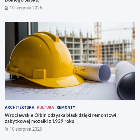
e
k
10 sierpnia 2026
r
i
u
D
c
o
h
l
n
e
g
o
Ś
l
ą
s
k
a
!
ARCHITEKTURA
KULTURA
REMONTY
Wrocławskie Ołbin odzyska blask dzięki remontowi
zabytkowej mozaiki z 1939 roku
10 sierpnia 2026