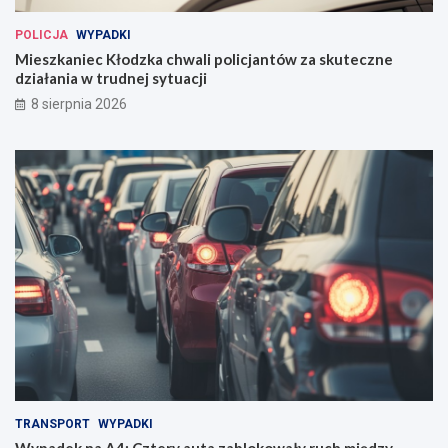
POLICJA
WYPADKI
Mieszkaniec Kłodzka chwali policjantów za skuteczne
działania w trudnej sytuacji
8 sierpnia 2026
TRANSPORT
WYPADKI
Wypadek na A4: Cztery auta zablokowały ruch między