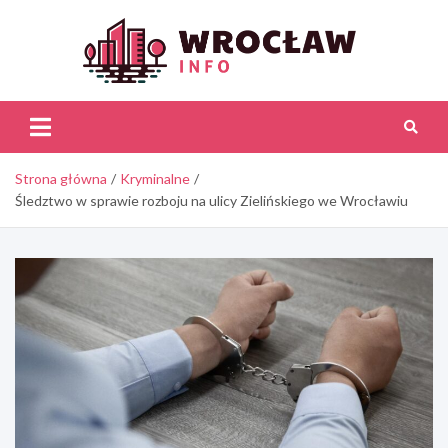
Skip
to
content
Wroc
Inf
Strona główna
Kryminalne
Śledztwo w sprawie rozboju na ulicy Zielińskiego we Wrocławiu