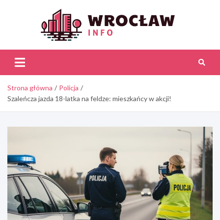
Skip
to
content
Wroc
Inf
Strona główna
Policja
Szaleńcza jazda 18-latka na feldze: mieszkańcy w akcji!