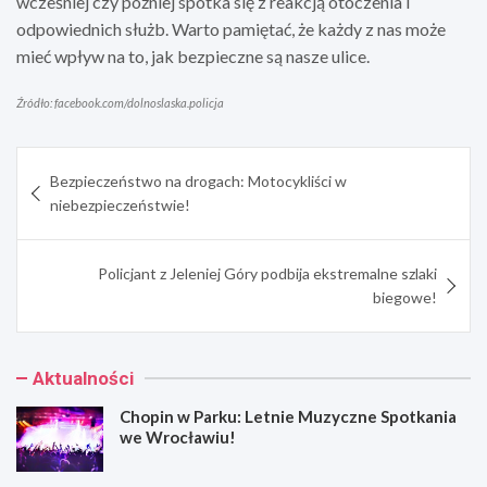
wcześniej czy później spotka się z reakcją otoczenia i
odpowiednich służb. Warto pamiętać, że każdy z nas może
mieć wpływ na to, jak bezpieczne są nasze ulice.
Źródło: facebook.com/dolnoslaska.policja
Nawigacja
Bezpieczeństwo na drogach: Motocykliści w
wpisu
niebezpieczeństwie!
Policjant z Jeleniej Góry podbija ekstremalne szlaki
biegowe!
Aktualności
Chopin w Parku: Letnie Muzyczne Spotkania
we Wrocławiu!