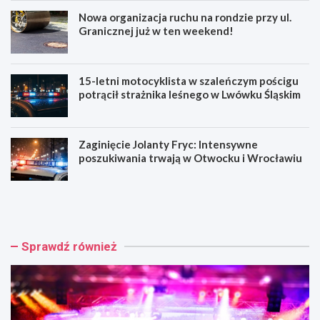
Nowa organizacja ruchu na rondzie przy ul.
Granicznej już w ten weekend!
15-letni motocyklista w szaleńczym pościgu
potrącił strażnika leśnego w Lwówku Śląskim
Zaginięcie Jolanty Fryc: Intensywne
poszukiwania trwają w Otwocku i Wrocławiu
C
N
h
o
o
w
p
a
i
o
Sprawdź również
n
r
w
g
P
a
a
n
r
i
k
z