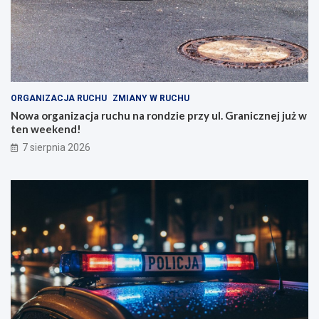
a
.
w
G
e
r
W
a
r
n
o
i
c
c
ORGANIZACJA RUCHU
ZMIANY W RUCHU
ł
z
Nowa organizacja ruchu na rondzie przy ul. Granicznej już w
a
n
ten weekend!
w
e
7 sierpnia 2026
i
j
u
j
!
u
ż
w
t
e
n
w
e
e
k
e