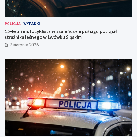
n
d
!
POLICJA
WYPADKI
15-letni motocyklista w szaleńczym pościgu potrącił
strażnika leśnego w Lwówku Śląskim
7 sierpnia 2026