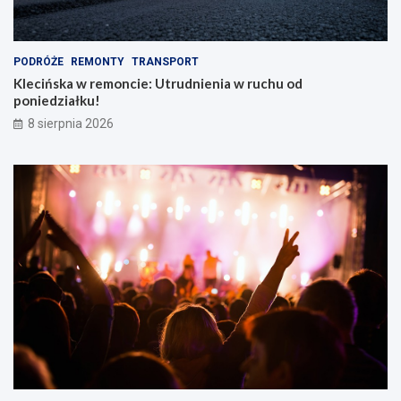
e
m
PODRÓŻE
REMONTY
TRANSPORT
Klecińska w remoncie: Utrudnienia w ruchu od
poniedziałku!
8 sierpnia 2026