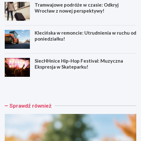
Tramwajowe podróże w czasie: Odkryj
Wrocław z nowej perspektywy!
Klecińska w remoncie: Utrudnienia w ruchu od
poniedziałku!
SiecHHnice Hip-Hop Festival: Muzyczna
Ekspresja w Skateparku!
Z
T
ł
r
o
a
t
m
o
w
Sprawdź również
r
a
y
j
j
o
s
w
k
e
a
p