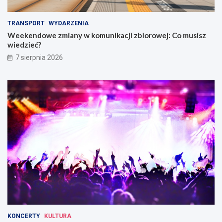
a
i
m
e
TRANSPORT
WYDARZENIA
i
w
Weekendowe zmiany w komunikacji zbiorowej: Co musisz
W
wiedzieć?
r
o
7 sierpnia 2026
c
ł
a
w
i
u
KONCERTY
KULTURA