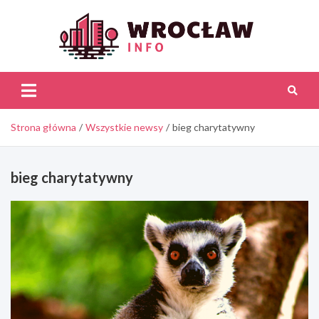
Skip
to
content
Wroc
Inf
Strona główna
Wszystkie newsy
bieg charytatywny
bieg charytatywny