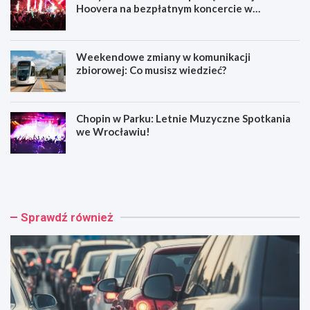
Hoovera na bezpłatnym koncercie w
Wrocławiu
Weekendowe zmiany w komunikacji
zbiorowej: Co musisz wiedzieć?
Chopin w Parku: Letnie Muzyczne Spotkania
we Wrocławiu!
W
M
y
u
p
z
a
y
d
c
Sprawdź również
e
z
k
n
n
e
a
h
A
o
4
ł
:
d
C
o