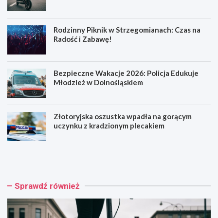
Rodzinny Piknik w Strzegomianach: Czas na
Radość i Zabawę!
Bezpieczne Wakacje 2026: Policja Edukuje
Młodzież w Dolnośląskiem
Złotoryjska oszustka wpadła na gorącym
uczynku z kradzionym plecakiem
H
R
u
o
l
d
a
z
j
i
Sprawdź również
n
n
o
n
g
y
a
P