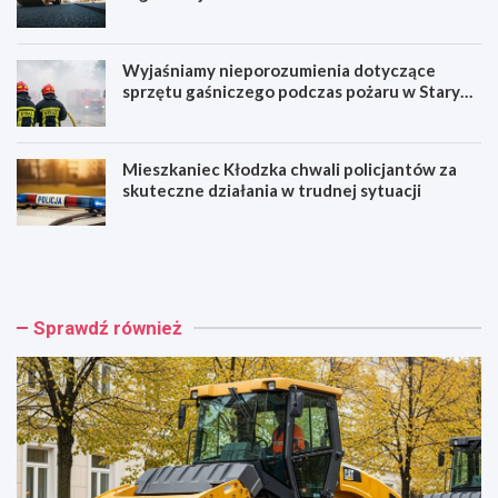
Wyjaśniamy nieporozumienia dotyczące
sprzętu gaśniczego podczas pożaru w Starym
Zamku
Mieszkaniec Kłodzka chwali policjantów za
skuteczne działania w trudnej sytuacji
G
W
a
r
j
o
o
c
w
ł
Sprawdź również
i
a
c
w
k
n
a
a
w
f
n
a
o
l
w
i
e
z