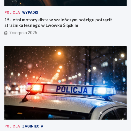
POLICJA
WYPADKI
15-letni motocyklista w szaleńczym pościgu potrącił
strażnika leśnego w Lwówku Śląskim
7 sierpnia 2026
POLICJA
ZAGINIĘCIA