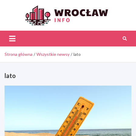
Skip
to
content
Wroc
Inf
Strona główna
Wszystkie newsy
lato
lato