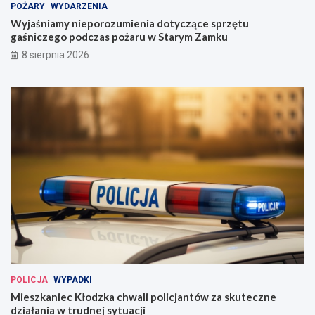
POŻARY
WYDARZENIA
g
Wyjaśniamy nieporozumienia dotyczące sprzętu
o
gaśniczego podczas pożaru w Starym Zamku
d
n
8 sierpnia 2026
i
!
POLICJA
WYPADKI
Mieszkaniec Kłodzka chwali policjantów za skuteczne
działania w trudnej sytuacji