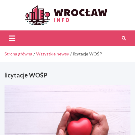
Skip
to
content
Wroc
Inf
Strona główna
Wszystkie newsy
licytacje WOŚP
licytacje WOŚP