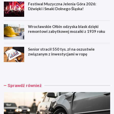
Festiwal Muzyczna Jelenia Góra 2026:
Dźwięki i Smaki Dolnego Śląska!
Wrocławskie Ołbin odzyska blask dzięki
remontowi zabytkowej mozaiki z 1939 roku
Senior stracił 550 tys. zł na oszustwie
związanym z inwestycjami w ropę
W
F
r
e
o
s
c
t
ł
i
Sprawdź również
a
w
w
a
:
l
W
M
y
u
p
z