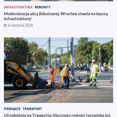
a
!
INFRASTRUKTURA
REMONTY
t
Modernizacja ulicy Rdestowej: Wrocław stawia na lepszą
e
infrastrukturę!
r
ó
6 sierpnia 2026
w
c
o
d
z
i
e
n
n
o
ś
c
i
PIENIĄDZE
TRANSPORT
Utrudnienia na Traugutta: Kluczowy remont torowiska już