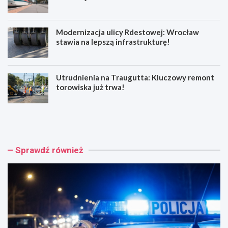
Modernizacja ulicy Rdestowej: Wrocław
stawia na lepszą infrastrukturę!
Utrudnienia na Traugutta: Kluczowy remont
torowiska już trwa!
W
Z
r
i
o
e
c
l
ł
o
Sprawdź również
a
n
w
e
ś
t
w
o
i
r
ę
o
t
w
u
i
j
s