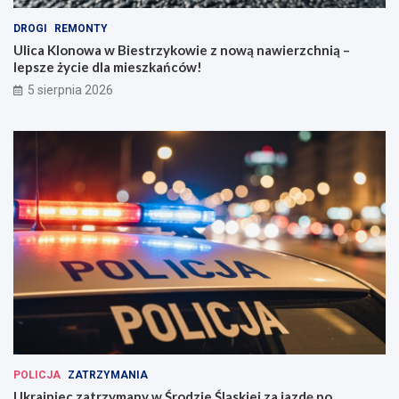
DROGI
REMONTY
Ulica Klonowa w Biestrzykowie z nową nawierzchnią –
lepsze życie dla mieszkańców!
5 sierpnia 2026
POLICJA
ZATRZYMANIA
Ukrainiec zatrzymany w Środzie Śląskiej za jazdę po