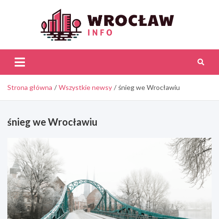
Skip
to
content
Wroc
Inf
Strona główna
Wszystkie newsy
śnieg we Wrocławiu
śnieg we Wrocławiu