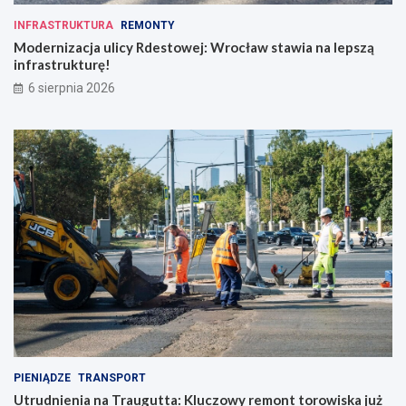
a
!
INFRASTRUKTURA
REMONTY
t
Modernizacja ulicy Rdestowej: Wrocław stawia na lepszą
e
infrastrukturę!
r
ó
6 sierpnia 2026
w
c
o
d
z
i
e
n
n
o
ś
c
i
PIENIĄDZE
TRANSPORT
Utrudnienia na Traugutta: Kluczowy remont torowiska już