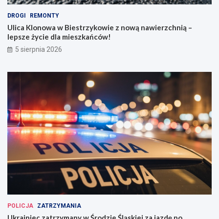
DROGI
REMONTY
Ulica Klonowa w Biestrzykowie z nową nawierzchnią –
lepsze życie dla mieszkańców!
5 sierpnia 2026
POLICJA
ZATRZYMANIA
Ukrainiec zatrzymany w Środzie Śląskiej za jazdę po