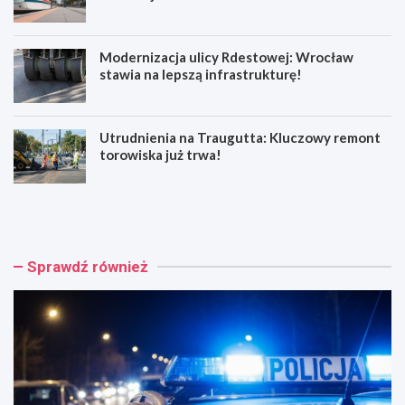
Modernizacja ulicy Rdestowej: Wrocław
stawia na lepszą infrastrukturę!
Utrudnienia na Traugutta: Kluczowy remont
torowiska już trwa!
W
Z
r
i
o
e
c
l
ł
o
Sprawdź również
a
n
w
e
ś
t
w
o
i
r
ę
o
t
w
u
i
j
s