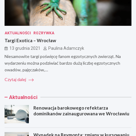
AKTUALNOŚCI
ROZRYWKA
Targi Exotica – Wrocław
13 grudnia 2021
Paulina Adamczyk
Niesamowite targi poświęcę fanom egzotycznych zwierząt. Na
wydarzeniu można podziwiać bardzo dużą liczbę egzotycznych
owadów, pajęczaków,…
Czytaj dalej
Aktualności
Renowacja barokowego refektarza
dominikanów zainaugurowana we Wrocławiu
Wypadek na Reymonta: zmiany w kursowaniu