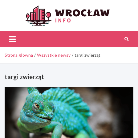
Skip
to
content
Wroc
Inf
Strona główna
Wszystkie newsy
targi zwierząt
targi zwierząt