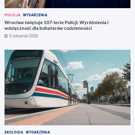
ł
a
POLICJA
WYDARZENIA
w
Wrocław świętuje 107-lecie Policji: Wyróżnienia i
i
wdzięczność dla bohaterów codzienności
u
6 sierpnia 2026
EKOLOGIA
WYDARZENIA