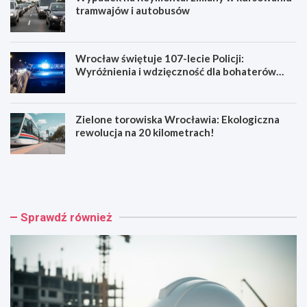
tramwajów i autobusów
Wrocław świętuje 107-lecie Policji:
Wyróżnienia i wdzięczność dla bohaterów
codzienności
Zielone torowiska Wrocławia: Ekologiczna
rewolucja na 20 kilometrach!
R
W
e
y
n
p
o
a
w
d
Sprawdź również
a
e
c
k
j
n
a
a
b
R
a
e
r
y