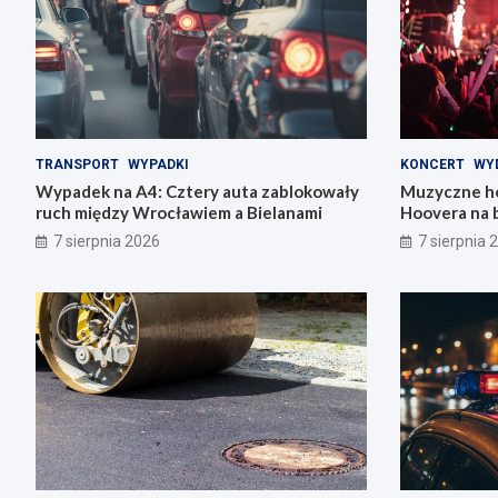
TRANSPORT
WYPADKI
KONCERT
WY
Wypadek na A4: Cztery auta zablokowały
Muzyczne ho
ruch między Wrocławiem a Bielanami
Hoovera na 
Wrocławiu
7 sierpnia 2026
7 sierpnia 