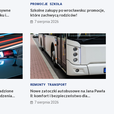
PROMOCJE
SZKOŁA
nsywne
Szkolne zakupy po wrocławsku: promocje,
ku i
które zachwycą rodziców!
7 sierpnia 2026
REMONTY
TRANSPORT
radzione
Nowe zatoczki autobusowe na Jana Pawła
adzenia
II: komfort i bezpieczeństwo dla
mieszkańców!
7 sierpnia 2026