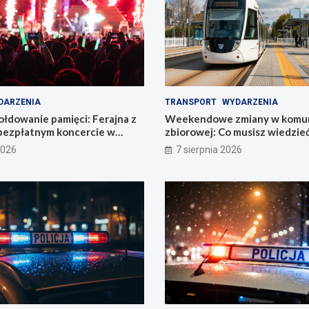
DARZENIA
TRANSPORT
WYDARZENIA
łdowanie pamięci: Ferajna z
Weekendowe zmiany w komun
bezpłatnym koncercie w
zbiorowej: Co musisz wiedzie
2026
7 sierpnia 2026