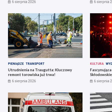
codziennośc
6 sierpnia 2026
6 sierpnia 
PIENIĄDZE
TRANSPORT
KULTURA
WYD
Utrudnienia na Traugutta: Kluczowy
Fascynująca 
remont torowiska już trwa!
Skłodowskiej
6 sierpnia 2026
6 sierpnia 