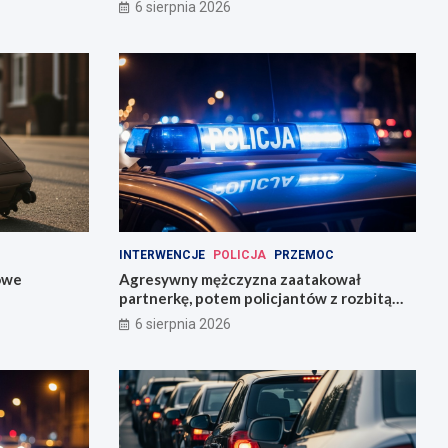
6 sierpnia 2026
INTERWENCJE
POLICJA
PRZEMOC
owe
Agresywny mężczyzna zaatakował
partnerkę, potem policjantów z rozbitą
butelką
6 sierpnia 2026