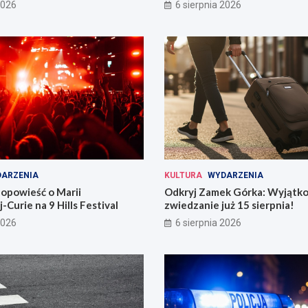
i
2026
6 sierpnia 2026
ARZENIA
KULTURA
WYDARZENIA
opowieść o Marii
Odkryj Zamek Górka: Wyjątk
-Curie na 9 Hills Festival
zwiedzanie już 15 sierpnia!
2026
6 sierpnia 2026