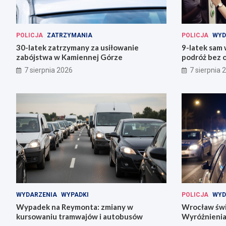
POLICJA
ZATRZYMANIA
POLICJA
WYD
30-latek zatrzymany za usiłowanie
9-latek sam
zabójstwa w Kamiennej Górze
podróż bez o
7 sierpnia 2026
7 sierpnia 
WYDARZENIA
WYPADKI
POLICJA
WYD
Wypadek na Reymonta: zmiany w
Wrocław świę
kursowaniu tramwajów i autobusów
Wyróżnienia