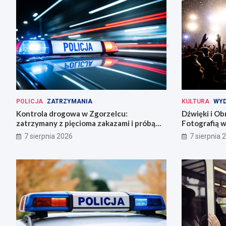
POLICJA
ZATRZYMANIA
KULTURA
WYD
Kontrola drogowa w Zgorzelcu:
Dźwięki i Ob
zatrzymany z pięcioma zakazami i próbą
Fotografią w
ucieczki
7 sierpnia 2026
7 sierpnia 