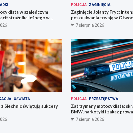
ADKI
POLICJA
ZAGINIĘCIA
ocyklista w szaleńczym
Zaginięcie Jolanty Fryc: Inte
ącił strażnika leśnego w
poszukiwania trwają w Otwoc
kim
Wrocławiu
2026
7 sierpnia 2026
KACJA
OŚWIATA
POLICJA
PRZESTĘPSTWA
 z Siechnic świętują sukcesy
Zatrzymany motocyklista: sk
BMW, narkotyki i zakaz prow
pojazdów
2026
7 sierpnia 2026