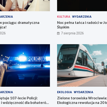
ARZENIA
KULTURA
WYDARZENIA
 w pociągu: dramatyczna
Noc pełna tańca i radości w 
jca!
Śląskim
2026
7 sierpnia 2026
ARZENIA
EKOLOGIA
WYDARZENIA
tuje 107-lecie Policji:
Zielone torowiska Wrocławia
 i wdzięczność dla bohaterów
Ekologiczna rewolucja na 20 