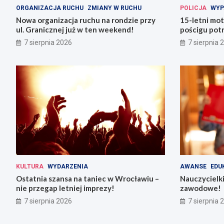
ORGANIZACJA RUCHU
ZMIANY W RUCHU
POLICJA
WYP
Nowa organizacja ruchu na rondzie przy
15-letni mot
ul. Granicznej już w ten weekend!
pościgu potr
Lwówku Śląs
7 sierpnia 2026
7 sierpnia 
KULTURA
WYDARZENIA
AWANSE
EDU
Ostatnia szansa na taniec w Wrocławiu –
Nauczycielki
nie przegap letniej imprezy!
zawodowe!
7 sierpnia 2026
7 sierpnia 