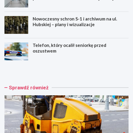
zdrowie!
Nowoczesny schron S-1 i archiwum na ul.
Hubskiej – plany i wizualizacje
Telefon, który ocalił seniorkę przed
oszustwem
W
B
r
e
o
z
c
p
ł
ł
Sprawdź również
a
a
w
t
i
n
n
e
w
m
e
a
s
m
t
m
u
o