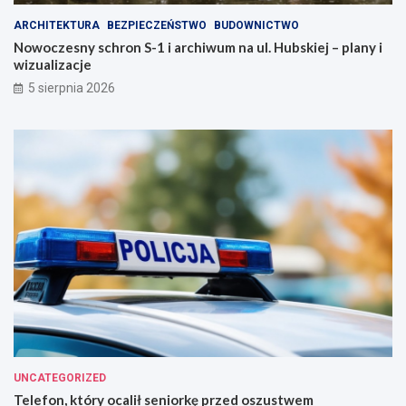
a
j
ARCHITEKTURA
BEZPIECZEŃSTWO
BUDOWNICTWO
s
e
Nowoczesny schron S-1 i archiwum na ul. Hubskiej – plany i
t
z
wizualizacje
o
d
!
r
5 sierpnia 2026
o
w
i
e
!
UNCATEGORIZED
Telefon, który ocalił seniorkę przed oszustwem