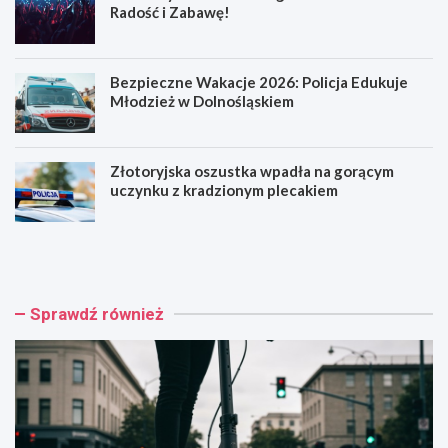
Radość i Zabawę!
Bezpieczne Wakacje 2026: Policja Edukuje
Młodzież w Dolnośląskiem
Złotoryjska oszustka wpadła na gorącym
uczynku z kradzionym plecakiem
H
R
u
o
l
d
a
z
j
i
Sprawdź również
n
n
o
n
g
y
a
P
k
i
o
k
n
n
t
i