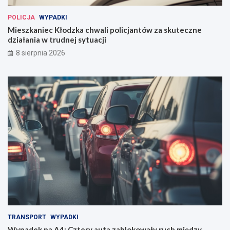
POLICJA
WYPADKI
Mieszkaniec Kłodzka chwali policjantów za skuteczne
działania w trudnej sytuacji
8 sierpnia 2026
TRANSPORT
WYPADKI
Wypadek na A4: Cztery auta zablokowały ruch między